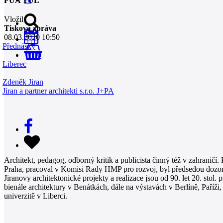
FUA TUL
Vložil
Tisková zpráva
08.03.2020 10:50
Přednášky
0
Liberec
Zdeněk Jiran
Jiran a partner architekti s.r.o. J+PA
Architekt, pedagog, odborný kritik a publicista činný též v zahr
Praha, pracoval v Komisi Rady HMP pro rozvoj, byl předsedou dozo
Jiranovy architektonické projekty a realizace jsou od 90. let 20. sto
bienále architektury v Benátkách, dále na výstavách v Berlíně, Paří
univerzitě v Liberci.