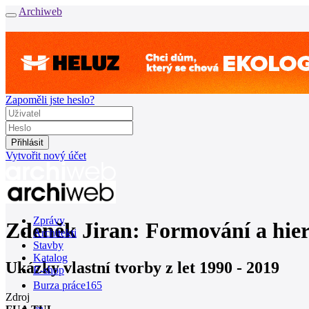
Archiweb
Zapoměli jste heslo?
Vytvořit nový účet
Zprávy
Zdeněk Jiran: Formování a hier
Architekti
Stavby
Katalog
Ukázky vlastní tvorby z let 1990 - 2019
E-shop
Burza práce
165
Zdroj
en