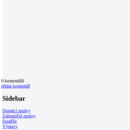
0
komentářů
přidat komentář
Sidebar
Domácí zprávy
Zahraniční zprávy
Soutěže
Výstavy