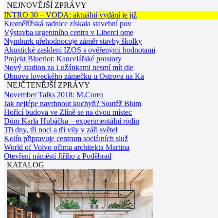
NEJNOVĚJŠÍ ZPRÁVY
INTRO 30 – VODA: aktuální vydání je již
Kroměřížská radnice získala stavební pov
Výstavba urgentního centra v Liberci ome
Nymburk přehodnocuje záměr stavby školky
Akustické zasklení IZOS s ověřenými hodnotami
Projekt Blueriot: Kancelářské prostory
Nový stadion za Lužánkami nesmí mít dle
Obnova loveckého zámečku u Ostrova na Ka
NEJČTENĚJŠÍ ZPRÁVY
November Talks 2018: M.Corea
Jak nejlépe navrhnout kuchyň? Soutěž Blum
Hořící budova ve Zlíně se na dvou místec
Dům Karla Hubáčka – experimentální rodin
Tři dny, tři noci a tři vily v záři světel
Kolín připravuje centrum sociálních služ
World of Volvo očima architekta Martina
Otevření náměstí Jiřího z Poděbrad
KATALOG