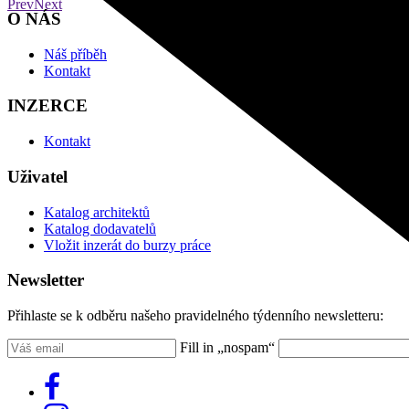
Prev
Next
O NÁS
Náš příběh
Kontakt
INZERCE
Kontakt
Uživatel
Katalog architektů
Katalog dodavatelů
Vložit inzerát do burzy práce
Newsletter
Přihlaste se k odběru našeho pravidelného týdenního newsletteru:
Fill in „nospam“