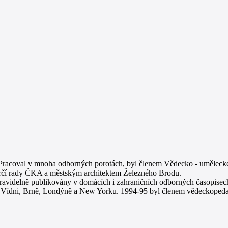
aničí. Pracoval v mnoha odborných porotách, byl členem Vědecko - u
rčí rady ČKA a městským architektem Železného Brodu.
l. pravidelně publikovány v domácích i zahraničních odborných časopisec
ži, Vídni, Brně, Londýně a New Yorku. 1994-95 byl členem vědeckopeda