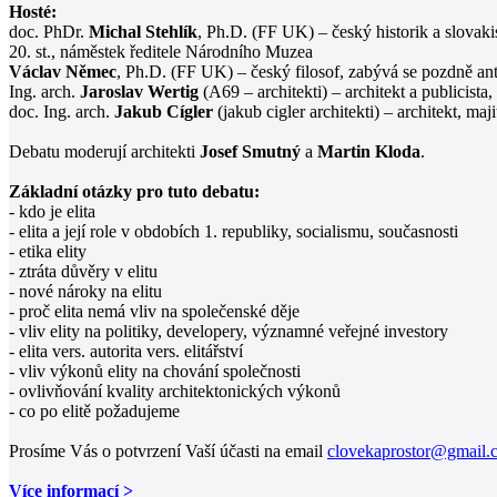
Hosté:
doc. PhDr.
Michal Stehlík
, Ph.D. (FF UK) – český historik a slovaki
20. st., náměstek ředitele Národního Muzea
Václav Němec
, Ph.D. (FF UK) – český filosof, zabývá se pozdně antick
Ing. arch.
Jaroslav Wertig
(A69 – architekti) – architekt a publicist
doc. Ing. arch.
Jakub Cígler
(jakub cigler architekti) – architekt, ma
Debatu moderují architekti
Josef Smutný
a
Martin Kloda
.
Základní otázky pro tuto debatu:
- kdo je elita
- elita a její role v obdobích 1. republiky, socialismu, současnosti
- etika elity
- ztráta důvěry v elitu
- nové nároky na elitu
- proč elita nemá vliv na společenské děje
- vliv elity na politiky, developery, významné veřejné investory
- elita vers. autorita vers. elitářství
- vliv výkonů elity na chování společnosti
- ovlivňování kvality architektonických výkonů
- co po elitě požadujeme
Prosíme Vás o potvrzení Vaší účasti na email
clovekaprostor@gmail.
Více informací >