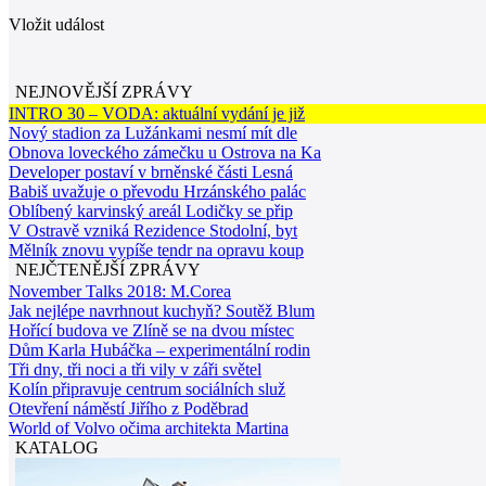
Vložit událost
NEJNOVĚJŠÍ ZPRÁVY
INTRO 30 – VODA: aktuální vydání je již
Nový stadion za Lužánkami nesmí mít dle
Obnova loveckého zámečku u Ostrova na Ka
Developer postaví v brněnské části Lesná
Babiš uvažuje o převodu Hrzánského palác
Oblíbený karvinský areál Lodičky se přip
V Ostravě vzniká Rezidence Stodolní, byt
Mělník znovu vypíše tendr na opravu koup
NEJČTENĚJŠÍ ZPRÁVY
November Talks 2018: M.Corea
Jak nejlépe navrhnout kuchyň? Soutěž Blum
Hořící budova ve Zlíně se na dvou místec
Dům Karla Hubáčka – experimentální rodin
Tři dny, tři noci a tři vily v záři světel
Kolín připravuje centrum sociálních služ
Otevření náměstí Jiřího z Poděbrad
World of Volvo očima architekta Martina
KATALOG