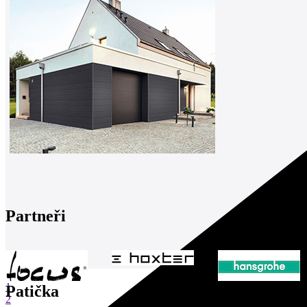
Partneři
1
Patička
2