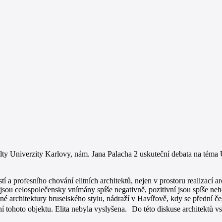
lty Univerzity Karlovy, nám. Jana Palacha 2 uskuteční debata na téma 
í a profesního chování elitních architektů, nejen v prostoru realizací a
jsou celospolečensky vnímány spíše negativně, pozitivní jsou spíše neh
é architektury bruselského stylu, nádraží v Havířově, kdy se přední če
í tohoto objektu. Elita nebyla vyslyšena. Do této diskuse architektů vstu