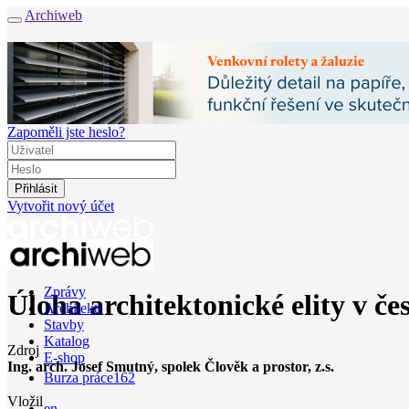
Archiweb
Zapoměli jste heslo?
Vytvořit nový účet
Zprávy
Úloha architektonické elity v č
Architekti
Stavby
Katalog
Zdroj
E-shop
Ing. arch. Josef Smutný, spolek Člověk a prostor, z.s.
Burza práce
162
Vložil
en