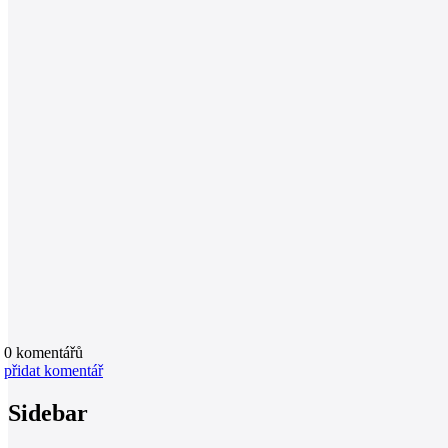
0
komentářů
přidat komentář
Sidebar