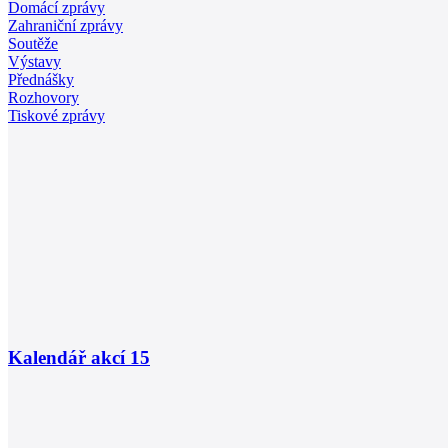
Domácí zprávy
Zahraniční zprávy
Soutěže
Výstavy
Přednášky
Rozhovory
Tiskové zprávy
Kalendář akcí
15