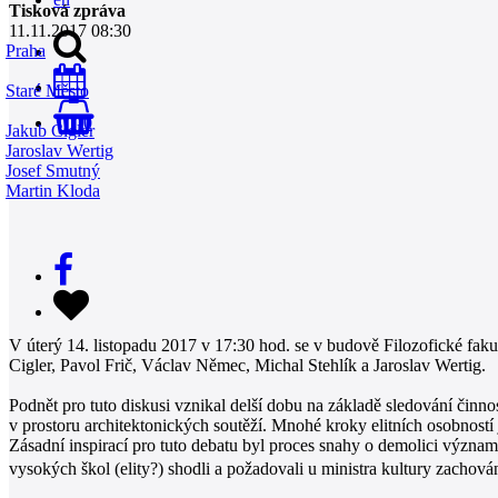
Tisková zpráva
11.11.2017 08:30
Praha
Staré Město
0
Jakub Cigler
Jaroslav Wertig
Josef Smutný
Martin Kloda
V úterý 14. listopadu 2017 v 17:30 hod. se v budově Filozofické faku
Cigler, Pavol Frič, Václav Němec, Michal Stehlík a Jaroslav Wertig.
Podnět pro tuto diskusi vznikal delší dobu na základě sledování činnost
v prostoru architektonických soutěží. Mnohé kroky elitních osobností 
Zásadní inspirací pro tuto debatu byl proces snahy o demolici významn
vysokých škol (elity?) shodli a požadovali u ministra kultury zachován