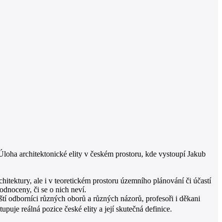
Úloha architektonické elity v českém prostoru, kde vystoupí Jakub
rchitektury, ale i v teoretickém prostoru územního plánování či účastí
odnoceny, či se o nich neví.
ští odborníci různých oborů a různých názorů, profesoři i děkani
puje reálná pozice české elity a její skutečná definice.