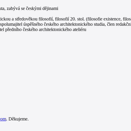
sta, zabývá se českými dějinami
ou a středověkou filosofií, filosofií 20. stol. (filosofie existence, filos
a, spolumajitel úspěšného českého architektonického studia, člen redakčn
jitel předního českého architektonického ateliéru
com
. Děkujeme.