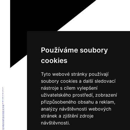
Používáme soubory
cookies
Tyto webové stránky používají
soubory cookies a další sledovací
nástroje s cílem vylepšení
1
2
3
uživatelského prostředí, zobrazení
4
5
6
7
přizpůsobeného obsahu a reklam,
8
9
10
analýzy návštěvnosti webových
11
12
13
14
stránek a zjištění zdroje
15
16
17
18
návštěvnosti.
19
20
21
22