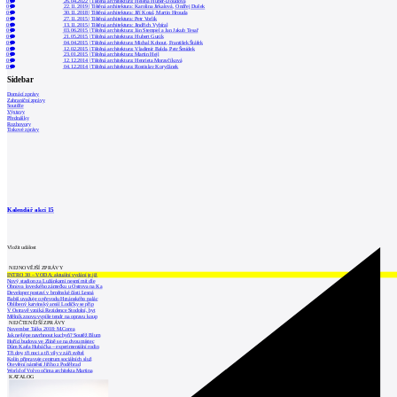
0
26.04.2022
|
Tištěná architektura: Helena Huber-Doudová
0
22.11.2019
|
Tištěná architektura: Karolina Jirkalová, Ondřej Dušek
0
30.11.2018
|
Tištěná architektura: Jiří Kotal, Martin Hrouda
0
27.11.2015
|
Tištěná architektura: Petr Vorlík
0
13.11.2015
|
Tištěná architektura: Jindřich Vybíral
0
03.06.2015
|
Tištěná architektura: Ján Stempel a Jan Jakub Tesař
0
21.05.2015
|
Tištěná architektura: Hubert Guzik
0
04.04.2015
|
Tištěná architektura: Michal Kohout, František Štáfek
0
12.02.2015
|
Tištěná architektura: Vladimír Balda, Petr Šmídek
0
23.01.2015
|
Tištěná architektura: Martin Hejl
0
12.12.2014
|
Tištěná architektura: Henrieta Moravčíková
0
04.12.2014
|
Tištěná architektura: Rostislav Koryčánek
Sidebar
Domácí zprávy
Zahraniční zprávy
Soutěže
Výstavy
Přednášky
Rozhovory
Tiskové zprávy
Kalendář akcí
15
Vložit událost
NEJNOVĚJŠÍ ZPRÁVY
INTRO 30 – VODA: aktuální vydání je již
Nový stadion za Lužánkami nesmí mít dle
Obnova loveckého zámečku u Ostrova na Ka
Developer postaví v brněnské části Lesná
Babiš uvažuje o převodu Hrzánského palác
Oblíbený karvinský areál Lodičky se přip
V Ostravě vzniká Rezidence Stodolní, byt
Mělník znovu vypíše tendr na opravu koup
NEJČTENĚJŠÍ ZPRÁVY
November Talks 2018: M.Corea
Jak nejlépe navrhnout kuchyň? Soutěž Blum
Hořící budova ve Zlíně se na dvou místec
Dům Karla Hubáčka – experimentální rodin
Tři dny, tři noci a tři vily v záři světel
Kolín připravuje centrum sociálních služ
Otevření náměstí Jiřího z Poděbrad
World of Volvo očima architekta Martina
KATALOG