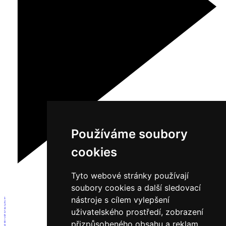
Používáme soubory
cookies
Tyto webové stránky používají
soubory cookies a další sledovací
nástroje s cílem vylepšení
1
2
3
4
uživatelského prostředí, zobrazení
5
6
7
přizpůsobeného obsahu a reklam,
8
9