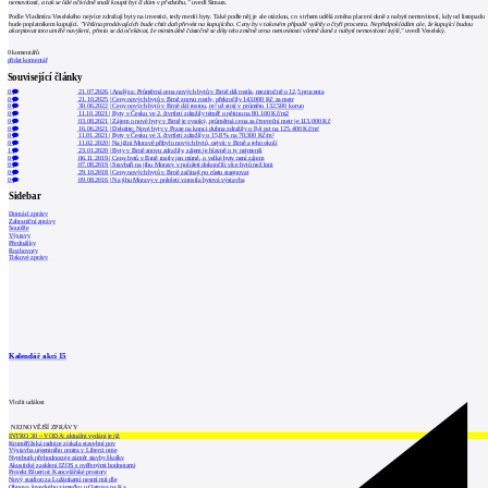
nemovitosti, a tak se lidé očividně snaží koupit byt či dům v předstihu,"
uvedl Šimara.
Podle Vladimíra Veselského nejvíce zdražují byty na investici, tedy menší byty. Také podle něj je ale otázkou, co s trhem udělá změna placení daně z nabytí nemovitostí, kdy od listopadu
bude poplatníkem kupující.
"Většina prodávajících bude chtít daň převést na kupujícího. Ceny by v takovém případě vylétly o čtyři procenta. Nepředpokládám ale, že kupující budou
akceptovat toto umělé navýšení, přesto se dá očekávat, že minimálně částečně se díky této změně cena nemovitostí včetně daně z nabytí nemovitostí zvýší,"
uvedl Veselský.
0
komentářů
přidat komentář
Související články
0
21.07.2026
|
Analýza: Průměrná cena nových bytů v Brně dál rostla, meziročně o 12,5 procenta
0
21.10.2025
|
Ceny nových bytů v Brně znovu rostly, překročily 143.000 Kč za metr
0
30.06.2022
|
Ceny nových bytů v Brně dál rostou, m² už stojí v průměru 132.500 korun
0
11.10.2021
|
Byty v Česku ve 2. čtvrtletí zdražily téměř o pětinu na 80.100 Kč/m2
0
03.08.2021
|
Zájem o nové byty v Brně je vysoký, průměrná cena za čtvereční metr je 113.000 Kč
0
16.06.2021
|
Deloitte: Nové byty v Praze na konci dubna zdražily o 8,4 pct na 125.400 Kč/m²
0
11.01.2021
|
Byty v Česku ve 3. čtvrtletí zdražily o 15,8 % na 70.300 Kč/m²
0
11.02.2020
|
Na jižní Moravě přibylo nových bytů, nejvíc v Brně a jeho okolí
1
23.01.2020
|
Byty v Brně znovu zdražily, zájem je hlavně o ty nejmenší
0
06.11.2019
|
Ceny bytů v Brně rostly jen mírně, o velké byty není zájem
0
07.08.2019
|
Stavbaři na jihu Moravy v pololetí dokončili více bytů než loni
0
29.10.2018
|
Ceny nových bytů v Brně začínají po růstu stagnovat
0
09.08.2016
|
Na jihu Moravy v pololetí vzrostla bytová výstavba
Sidebar
Domácí zprávy
Zahraniční zprávy
Soutěže
Výstavy
Přednášky
Rozhovory
Tiskové zprávy
Kalendář akcí
15
Vložit událost
NEJNOVĚJŠÍ ZPRÁVY
INTRO 30 – VODA: aktuální vydání je již
Kroměřížská radnice získala stavební pov
Výstavba urgentního centra v Liberci ome
Nymburk přehodnocuje záměr stavby školky
Akustické zasklení IZOS s ověřenými hodnotami
Projekt Blueriot: Kancelářské prostory
Nový stadion za Lužánkami nesmí mít dle
Obnova loveckého zámečku u Ostrova na Ka