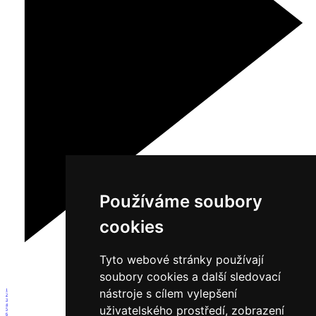
Používáme soubory
cookies
Tyto webové stránky používají
soubory cookies a další sledovací
nástroje s cílem vylepšení
1
2
3
4
uživatelského prostředí, zobrazení
5
6