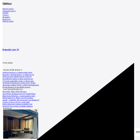
Sidebar
Domácí zprávy
Zahraniční zprávy
Soutěže
Výstavy
Přednášky
Rozhovory
Tiskové zprávy
Kalendář akcí
15
Vložit událost
NEJNOVĚJŠÍ ZPRÁVY
Světelné instalace a videomapping lákají
Demolici vyhořelé budovy ve Zlíně urychl
Odvolací soud nařídil zastavit stavbu Tr
Kroměřížská radnice získala stavební pov
Výstavba urgentního centra v Liberci ome
Nymburk přehodnocuje záměr stavby školky
Akustické zasklení IZOS s ověřenými hodnotami
Projekt Blueriot: Kancelářské prostory
NEJČTENĚJŠÍ ZPRÁVY
November Talks 2018: M.Corea
Jak nejlépe navrhnout kuchyň? Soutěž Blum
Dům Karla Hubáčka – experimentální rodin
Hořící budova ve Zlíně se na dvou místec
Soutěž „Umělecké dílo věnované Lucii Bakešové
Tři dny, tři noci a tři vily v záři světel
Kolín připravuje centrum sociálních služ
World of Volvo očima architekta Martina
KATALOG