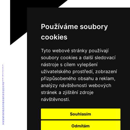
Používáme soubory
cookies
Tyto webové stránky používají
soubory cookies a další sledovací
nástroje s cílem vylepšení
1
2
3
uživatelského prostředí, zobrazení
4
5
6
přizpůsobeného obsahu a reklam,
7
8
9
10
analýzy návštěvnosti webových
11
12
13
stránek a zjištění zdroje
14
15
16
17
návštěvnosti.
18
19
20
21
22
23
24
25
Souhlasím
26
27
28
29
30
31
Odmítám