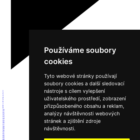
Používáme soubory
cookies
Tyto webové stránky používají
soubory cookies a další sledovací
nástroje s cílem vylepšení
1
2
3
uživatelského prostředí, zobrazení
4
5
6
7
přizpůsobeného obsahu a reklam,
8
9
10
analýzy návštěvnosti webových
11
12
13
14
stránek a zjištění zdroje
15
16
17
návštěvnosti.
18
19
20
21
22
23
24