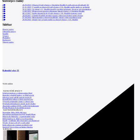
Související články
2
26.05.2023
|
Obnova bývalé věznice v Uherském Hradišti by měla stát asi půl miliardy Kč
0
21.11.2022
|
V soutěži na obnovu bývalé věznice v Uh. Hradišti uspělo studio ov architekti
0
18.11.2021
|
Ve věznici v U. Hradišti skončily stavební průzkumy, chystá se její rekonstrukce
0
11.08.2021
|
Připravovaná expozice připomene historii věznice v Uherském Hradišti
0
08.12.2017
|
Studie doporučila do bývalé věznice v Uh. Hradišti muzeum i soud
0
28.04.2017
|
Uherské Hradiště otevřelo expozici věnovanou historii tamní věznice
0
07.09.2016
|
Memorandum o obnově hradišťské věznice zatím nepodepsal soud
0
29.06.2016
|
Zlínský kraj se bude podílet na obnově věznice v Uh. Hradišti
Sidebar
Domácí zprávy
Zahraniční zprávy
Soutěže
Výstavy
Přednášky
Rozhovory
Tiskové zprávy
Kalendář akcí
15
Vložit událost
NEJNOVĚJŠÍ ZPRÁVY
Světelné instalace a videomapping lákají
Demolici vyhořelé budovy ve Zlíně urychl
Odvolací soud nařídil zastavit stavbu Tr
Kroměřížská radnice získala stavební pov
Výstavba urgentního centra v Liberci ome
Nymburk přehodnocuje záměr stavby školky
Akustické zasklení IZOS s ověřenými hodnotami
Projekt Blueriot: Kancelářské prostory
NEJČTENĚJŠÍ ZPRÁVY
November Talks 2018: M.Corea
Jak nejlépe navrhnout kuchyň? Soutěž Blum
Dům Karla Hubáčka – experimentální rodin
Hořící budova ve Zlíně se na dvou místec
Soutěž „Umělecké dílo věnované Lucii Bakešové
Tři dny, tři noci a tři vily v záři světel
Kolín připravuje centrum sociálních služ
World of Volvo očima architekta Martina
KATALOG