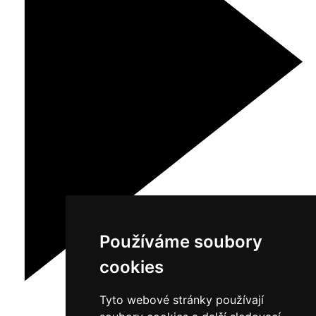
Používáme soubory
cookies
Tyto webové stránky používají