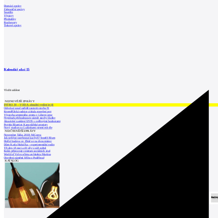
Domácí zprávy
Zahraniční zprávy
Soutěže
Výstavy
Přednášky
Rozhovory
Tiskové zprávy
Kalendář akcí
15
Vložit událost
NEJNOVĚJŠÍ ZPRÁVY
INTRO 30 – VODA: aktuální vydání je již
Odvolací soud nařídil zastavit stavbu Tr
Kroměřížská radnice získala stavební pov
Výstavba urgentního centra v Liberci ome
Nymburk přehodnocuje záměr stavby školky
Akustické zasklení IZOS s ověřenými hodnotami
Projekt Blueriot: Kancelářské prostory
Nový stadion za Lužánkami nesmí mít dle
NEJČTENĚJŠÍ ZPRÁVY
November Talks 2018: M.Corea
Jak nejlépe navrhnout kuchyň? Soutěž Blum
Hořící budova ve Zlíně se na dvou místec
Dům Karla Hubáčka – experimentální rodin
Tři dny, tři noci a tři vily v záři světel
Kolín připravuje centrum sociálních služ
World of Volvo očima architekta Martina
Otevření náměstí Jiřího z Poděbrad
KATALOG