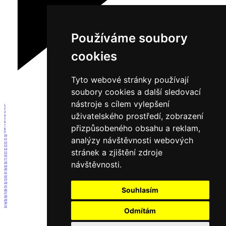
Používáme soubory
cookies
Tyto webové stránky používají
soubory cookies a další sledovací
nástroje s cílem vylepšení
1
2
3
uživatelského prostředí, zobrazení
4
5
6
přizpůsobeného obsahu a reklam,
7
8
9
10
analýzy návštěvnosti webových
11
12
13
14
stránek a zjištění zdroje
15
16
17
návštěvnosti.
18
19
20
21
22
23
24
25
Souhlasím
26
27
28
29
30
31
Odmítám