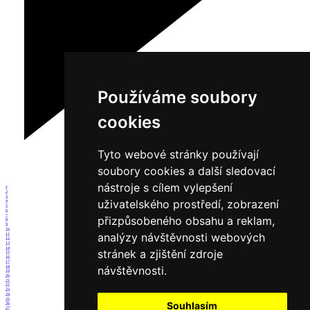
Používáme soubory
cookies
Tyto webové stránky používají
soubory cookies a další sledovací
nástroje s cílem vylepšení
1
2
3
uživatelského prostředí, zobrazení
4
5
6
7
přizpůsobeného obsahu a reklam,
8
9
10
analýzy návštěvnosti webových
11
12
13
14
stránek a zjištění zdroje
15
16
17
návštěvnosti.
18
19
20
21
22
23
24
25
Souhlasím
26
27