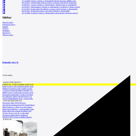
0
27.12.2018
|
Opravy chrámu sv. Bartoloměje skončí do konce příštího roku
0
29.10.2017
|
Chrám bude opravovat firma, se kterou má Kolín již zkušenosti
0
16.08.2017
|
Oprava chrámu sv. Bartoloměje v Kolíně začne po prázdninách
0
22.05.2017
|
Rekonstrukce Chrámu sv. Bartoloměje v Kolíně se o měsíce opozdí
0
27.01.2017
|
Kolín získal 90 milionů na opravu okolí Chrámu sv. Bartoloměje
0
06.01.2017
|
Kolín letos začne s opravami Chrámu sv. Bartoloměje
0
29.12.2008
|
Kolínský chrám sv. Bartoloměje zatím zůstane veřejnosti zavřený
Sidebar
Domácí zprávy
Zahraniční zprávy
Soutěže
Výstavy
Přednášky
Rozhovory
Tiskové zprávy
Kalendář akcí
15
Vložit událost
NEJNOVĚJŠÍ ZPRÁVY
INTRO 30 – VODA: aktuální vydání je již
Babiš uvažuje o převodu Hrzánského palác
Oblíbený karvinský areál Lodičky se přip
V Ostravě vzniká Rezidence Stodolní, byt
Mělník znovu vypíše tendr na opravu koup
Renesanční letohrádek v České Lípě převz
Pro přístavbu radnice Slezské Ostravy už
Galerie Středočeského kraje v Kutné Hoře
NEJČTENĚJŠÍ ZPRÁVY
November Talks 2018: M.Corea
Jak nejlépe navrhnout kuchyň? Soutěž Blum
Hořící budova ve Zlíně se na dvou místec
Dům Karla Hubáčka – experimentální rodin
Kolín připravuje centrum sociálních služ
Tři dny, tři noci a tři vily v záři světel
Otevření náměstí Jiřího z Poděbrad
World of Volvo očima architekta Martina
KATALOG