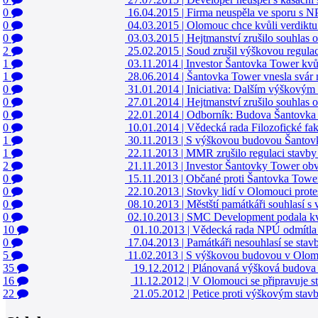
0
16.04.2015
|
Firma neuspěla ve sporu s 
0
04.03.2015
|
Olomouc chce kvůli verdiktu
0
03.03.2015
|
Hejtmanství zrušilo souhlas
2
25.02.2015
|
Soud zrušil výškovou regula
1
03.11.2014
|
Investor Šantovka Tower kv
1
28.06.2014
|
Šantovka Tower vnesla svár 
0
31.01.2014
|
Iniciativa: Dalším výškový
0
27.01.2014
|
Hejtmanství zrušilo souhlas
0
22.01.2014
|
Odborník: Budova Šantovka 
0
10.01.2014
|
Vědecká rada Filozofické fak
1
30.11.2013
|
S výškovou budovou Šantov
1
22.11.2013
|
MMR zrušilo regulaci stavb
2
21.11.2013
|
Investor Šantovky Tower obv
0
15.11.2013
|
Občané proti Šantovka Towe
0
22.10.2013
|
Stovky lidí v Olomouci prote
0
08.10.2013
|
Městští památkáři souhlasí 
0
02.10.2013
|
SMC Development podala kv
10
01.10.2013
|
Vědecká rada NPÚ odmítla
0
17.04.2013
|
Památkáři nesouhlasí se sta
5
11.02.2013
|
S výškovou budovou v Olomou
35
19.12.2012
|
Plánovaná výšková budova
16
11.12.2012
|
V Olomouci se připravuje s
22
21.05.2012
|
Petice proti výškovým sta