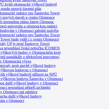
NPÚ kvůli olomoucké výškové budově
 soudu upravit územní plán
 olomoucké radnice pro Šantovku Tower
ci nových staveb u centra Olomouce
ůli územnímu plánu žaluje Olomouc
mezi univerzitu a olomouckou radnici
m budovám v Olomouci zabrání uzávěra
 olomoucké radnice pro Šantovku Tower
Tower bude vidět i z centra Olomouce
ulty UP je proti Šantovce Tower
ka nesouhlasí česká pobočka ICOMOS
y výškových budov v Olomouckém kraji
inil památkáře z překročení pravomocí
r: Olomoucká výzva
stovaly proti stavbě výškové budovy
s výškovou budovou v Olomouci
ůli výškové budově stížnost na NPÚ
 výškovou budovu Šantovka v Olomouci
vbou další výškové budovy v Olomouci
ci nesouhlasí někteří architekti
 v Olomouci má odpůrce
tavba další výškové budovy
vbám v Olomouci