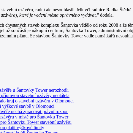
stavební uzávěru, radní ale nesouhlasili. Mluvčí radnice Radka Štědr
 uzávěra), které je vedení města oprávněno vydávat,"
dodala.
kách chystaných staveb komplexu Šantovka vědělo od roku 2008 a že 
č, jehož součástí je nákupní centrum, Šantovka Tower, administrativní
 územním plánu. Se stavbou Šantovky Tower vedle památkářů nesouhlasí 
uzávěře u Šantovky Tower nerozhodli
přípravou stavební uzávěry neotálela
lo kraj o stavební uzávěru v Olomouci
li výškové stavbě v Olomouci
ávěře nechá zpracovat právní rozbor
 uzávěru v místě pro Šantovku Tower
pro Šantovku Tower stavební uzávěru
u platit výškové limity
stížností kvůli Šantovka Tower