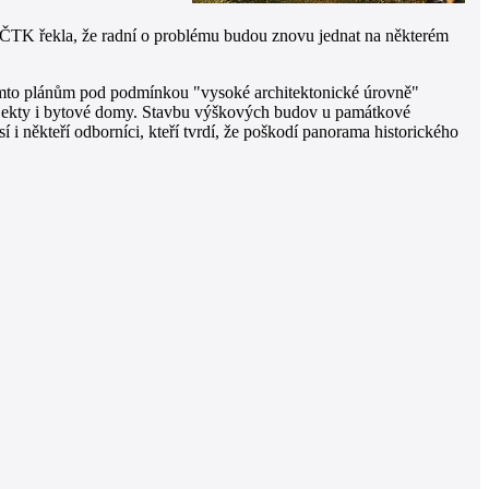
á ČTK řekla, že radní o problému budou znovu jednat na některém
těmto plánům pod podmínkou "vysoké architektonické úrovně"
 objekty i bytové domy. Stavbu výškových budov u památkové
i někteří odborníci, kteří tvrdí, že poškodí panorama historického