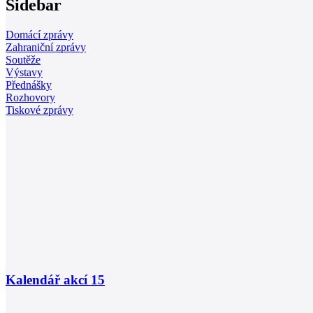
Sidebar
Domácí zprávy
Zahraniční zprávy
Soutěže
Výstavy
Přednášky
Rozhovory
Tiskové zprávy
Kalendář akcí
15