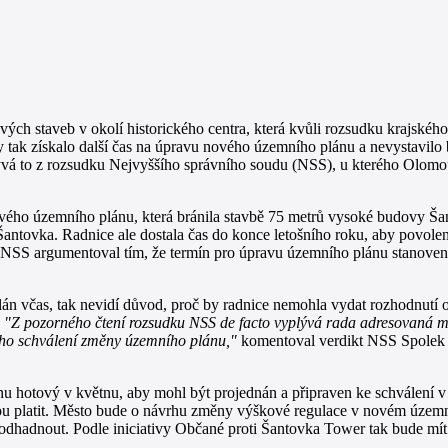
h staveb v okolí historického centra, která kvůli rozsudku krajského
by tak získalo další čas na úpravu nového územního plánu a nevystavilo 
ývá to z rozsudku Nejvyššího správního soudu (NSS), u kterého Olomo
ového územního plánu, která bránila stavbě 75 metrů vysoké budovy Š
k Šantovka. Radnice ale dostala čas do konce letošního roku, aby povol
ti NSS argumentoval tím, že termín pro úpravu územního plánu stanoven
 včas, tak nevidí důvod, proč by radnice nemohla vydat rozhodnutí o
.
"Z pozorného čtení rozsudku NSS de facto vyplývá rada adresovaná 
ného schválení změny územního plánu,"
komentoval verdikt NSS Spolek
hotový v květnu, aby mohl být projednán a připraven ke schválení v l
anou platit. Město bude o návrhu změny výškové regulace v novém územn
e odhadnout. Podle iniciativy Občané proti Šantovka Tower tak bude mí