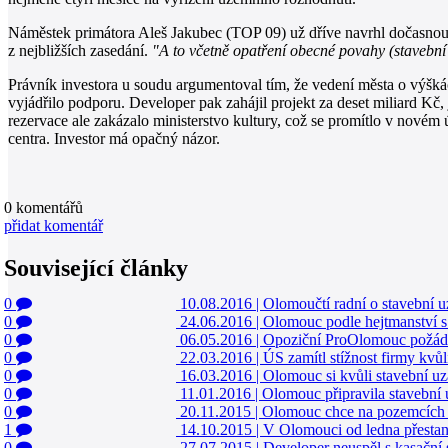
Náměstek primátora Aleš Jakubec (TOP 09) už dříve navrhl dočasnou 
z nejbližších zasedání.
"A to včetně opatření obecné povahy (stavební
Právník investora u soudu argumentoval tím, že vedení města o výš
vyjádřilo podporu. Developer pak zahájil projekt za deset miliard K
rezervace ale zakázalo ministerstvo kultury, což se promítlo v novém
centra. Investor má opačný názor.
0
komentářů
přidat komentář
Související články
0
10.08.2016
|
Olomoučtí radní o stavební 
0
24.06.2016
|
Olomouc podle hejtmanství s 
0
06.05.2016
|
Opoziční ProOlomouc požáda
0
22.03.2016
|
ÚS zamítl stížnost firmy kvů
0
16.03.2016
|
Olomouc si kvůli stavební uz
0
11.01.2016
|
Olomouc připravila stavební
0
20.11.2015
|
Olomouc chce na pozemcích 
1
14.10.2015
|
V Olomouci od ledna přestano
0
27.07.2015
|
Developer neuspěl s kasační 