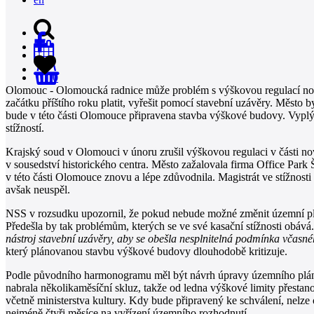
0
Olomouc - Olomoucká radnice může problém s výškovou regulací novýc
začátku příštího roku platit, vyřešit pomocí stavební uzávěry. Město 
bude v této části Olomouce připravena stavba výškové budovy. Vypl
stížností.
Krajský soud v Olomouci v únoru zrušil výškovou regulaci v části n
v sousedství historického centra. Město zažalovala firma Office Par
v této části Olomouce znovu a lépe zdůvodnila. Magistrát ve stížnos
avšak neuspěl.
NSS v rozsudku upozornil, že pokud nebude možné změnit územní plán
Předešla by tak problémům, kterých se ve své kasační stížnosti obává
nástroj stavební uzávěry, aby se obešla nesplnitelná podmínka včas
který plánovanou stavbu výškové budovy dlouhodobě kritizuje.
Podle původního harmonogramu měl být návrh úpravy územního plánu 
nabrala několikaměsíční skluz, takže od ledna výškové limity přest
včetně ministerstva kultury. Kdy bude připravený ke schválení, nelz
nejméně čtyři měsíce na vyřízení územního rozhodnutí.