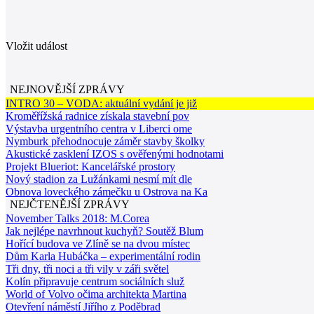
Vložit událost
NEJNOVĚJŠÍ ZPRÁVY
INTRO 30 – VODA: aktuální vydání je již
Kroměřížská radnice získala stavební pov
Výstavba urgentního centra v Liberci ome
Nymburk přehodnocuje záměr stavby školky
Akustické zasklení IZOS s ověřenými hodnotami
Projekt Blueriot: Kancelářské prostory
Nový stadion za Lužánkami nesmí mít dle
Obnova loveckého zámečku u Ostrova na Ka
NEJČTENĚJŠÍ ZPRÁVY
November Talks 2018: M.Corea
Jak nejlépe navrhnout kuchyň? Soutěž Blum
Hořící budova ve Zlíně se na dvou místec
Dům Karla Hubáčka – experimentální rodin
Tři dny, tři noci a tři vily v záři světel
Kolín připravuje centrum sociálních služ
World of Volvo očima architekta Martina
Otevření náměstí Jiřího z Poděbrad