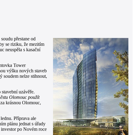
 soudu přestane od
by se riziku, že mezitím
uc neuspěla s kasační
antovka Tower
enou výšku nových staveb
ý soudem nelze stihnout,
 stavební uzávěře.
městu Olomouc použít
 za krásnou Olomouc,
ednu. Příprava ale
ím plánu jednat s úřady
t investor po Novém roce