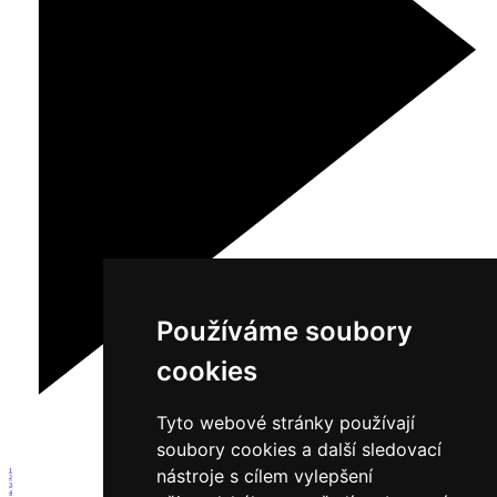
Používáme soubory
cookies
Tyto webové stránky používají
soubory cookies a další sledovací
nástroje s cílem vylepšení
1
2
3
4