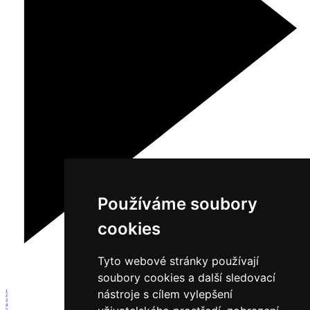
Používáme soubory
cookies
Tyto webové stránky používají
soubory cookies a další sledovací
nástroje s cílem vylepšení
1
2
3
4
5