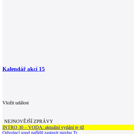
Kalendář akcí
15
Vložit událost
NEJNOVĚJŠÍ ZPRÁVY
INTRO 30 – VODA: aktuální vydání je již
Odvolací soud nařídil zastavit stavbu Tr