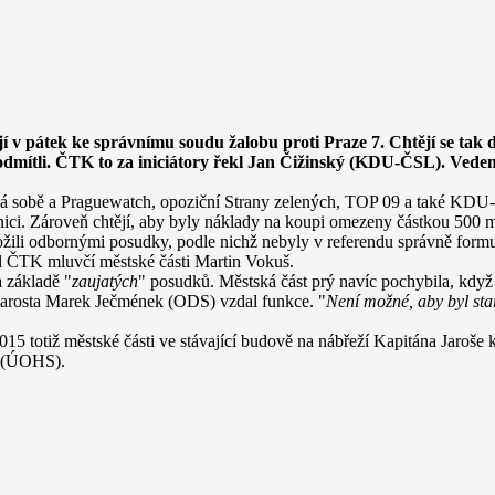
v pátek ke správnímu soudu žalobu proti Praze 7. Chtějí se tak 
 odmítli. ČTK to za iniciátory řekl Jan Čižinský (KDU-ČSL). Veden
ná sobě a Praguewatch, opoziční Strany zelených, TOP 09 a také KDU
dnici. Zároveň chtějí, aby byly náklady na koupi omezeny částkou 500 m
ložili odbornými posudky, podle nichž nebyly v referendu správně form
kl ČTK mluvčí městské části Martin Vokuš.
 základě "
zaujatých
" posudků. Městská část prý navíc pochybila, když
 starosta Marek Ječmének (ODS) vzdal funkce. "
Není možné, aby byl sta
5 totiž městské části ve stávající budově na nábřeží Kapitána Jaroše 
e (ÚOHS).