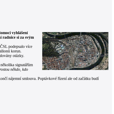
domoci vyhlášení
í radnice si za svým
-ČSL podepsalo více
ilionů korun.
ulovány otázky.
 několika signatářům
rostou někdo, kdo
končí nájemní smlouva. Poptávkové řízení ale od začátku budí