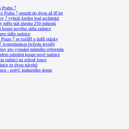
o Prahu 7
 Praha 7 opustit do dvou až tří let
y 7 vyhrál Atelier bod architekti
y mělo stát zhruba 250 milionů
 koupi nového sídla radnice
ro sídlo radnice
Praze 7 se rozšíří o další otázky
7 Argentinskou hvězdu levněji
isy pro vypsání místního referenda
ndem zabránit koupi nové radnice
ou radnici na zelené louce
dnice ze dvou návrhů
nice - polyf. kulturního domu