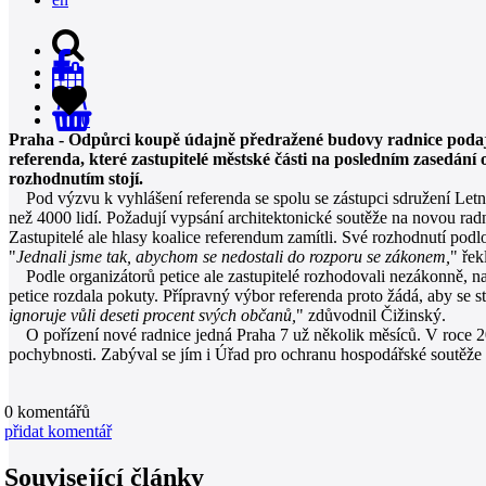
0
Praha - Odpůrci koupě údajně předražené budovy radnice podají 
referenda, které zastupitelé městské části na posledním zasedání
rozhodnutím stojí.
Pod výzvu k vyhlášení referenda se spolu se zástupci sdružení Let
než 4000 lidí. Požadují vypsání architektonické soutěže na novou ra
Zastupitelé ale hlasy koalice referendum zamítli. Své rozhodnutí pod
"
Jednali jsme tak, abychom se nedostali do rozporu se zákonem,
" ře
Podle organizátorů petice ale zastupitelé rozhodovali nezákonně, na
petice rozdala pokuty. Přípravný výbor referenda proto žádá, aby se
ignoruje vůli deseti procent svých občanů,
" zdůvodnil Čižinský.
O pořízení nové radnice jedná Praha 7 už několik měsíců. V roce 201
pochybnosti. Zabýval se jím i Úřad pro ochranu hospodářské soutěž
0
komentářů
přidat komentář
Související články