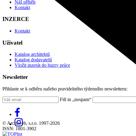
Náš příběh
Kontakt
INZERCE
Kontakt
Uživatel
Katalog architektů
Katalog dodavatelů
Vložit inzerát do burzy práce
Newsletter
Přihlaste se k odběru našeho pravidelného týdenního newsletteru:
Fill in „nospam“
© Archiweb, s.r.o. 1997-2026
ISSN: 1801-3902