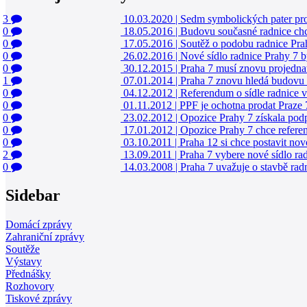
3
10.03.2020
|
Sedm symbolických pater pr
0
18.05.2016
|
Budovu současné radnice chce
0
17.05.2016
|
Soutěž o podobu radnice Prah
0
26.02.2016
|
Nové sídlo radnice Prahy 7 b
0
30.12.2015
|
Praha 7 musí znovu projednat
1
07.01.2014
|
Praha 7 znovu hledá budovu p
0
04.12.2012
|
Referendum o sídle radnice v 
0
01.11.2012
|
PPF je ochotna prodat Praze 
0
23.02.2012
|
Opozice Prahy 7 získala podp
0
17.01.2012
|
Opozice Prahy 7 chce refere
0
03.10.2011
|
Praha 12 si chce postavit nov
2
13.09.2011
|
Praha 7 vybere nové sídlo ra
0
14.03.2008
|
Praha 7 uvažuje o stavbě rad
Sidebar
Domácí zprávy
Zahraniční zprávy
Soutěže
Výstavy
Přednášky
Rozhovory
Tiskové zprávy