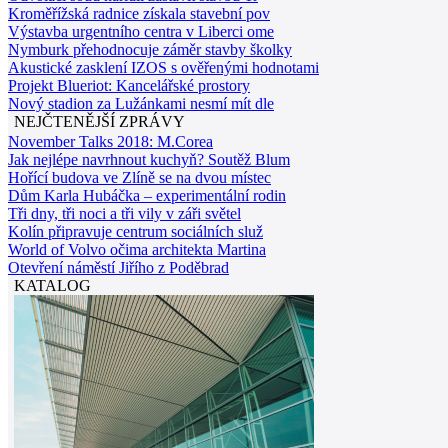
Kroměřížská radnice získala stavební pov
Výstavba urgentního centra v Liberci ome
Nymburk přehodnocuje záměr stavby školky
Akustické zasklení IZOS s ověřenými hodnotami
Projekt Blueriot: Kancelářské prostory
Nový stadion za Lužánkami nesmí mít dle
NEJČTENĚJŠÍ ZPRÁVY
November Talks 2018: M.Corea
Jak nejlépe navrhnout kuchyň? Soutěž Blum
Hořící budova ve Zlíně se na dvou místec
Dům Karla Hubáčka – experimentální rodin
Tři dny, tři noci a tři vily v záři světel
Kolín připravuje centrum sociálních služ
World of Volvo očima architekta Martina
Otevření náměstí Jiřího z Poděbrad
KATALOG