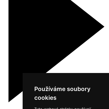
Používáme soubory
cookies