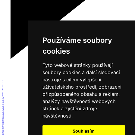
Používáme soubory
cookies
Tyto webové stránky používají
soubory cookies a další sledovací
nástroje s cílem vylepšení
1
2
3
uživatelského prostředí, zobrazení
4
5
6
7
přizpůsobeného obsahu a reklam,
8
9
10
analýzy návštěvnosti webových
11
12
13
14
stránek a zjištění zdroje
15
16
17
návštěvnosti.
18
19
20
21
22
23
24
25
Souhlasím
26
27
28