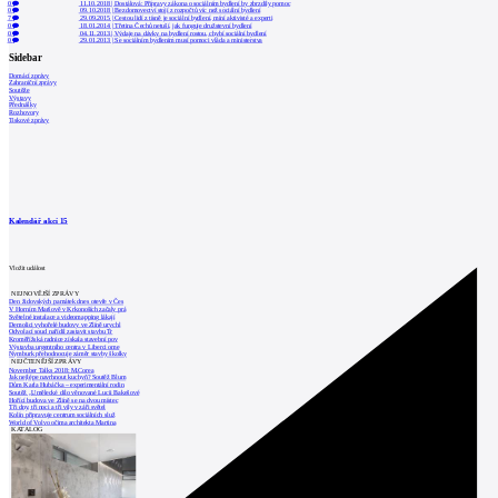
0
11.10.2018
|
Dostálová: Přípravy zákona o sociálním bydlení by zbrzdily pomoc
0
09.10.2018
|
Bezdomovectví stojí z rozpočtů víc než sociální bydlení
7
29.09.2015
|
Cestou lidí z tísně je sociální bydlení, míní aktivisté a experti
0
18.01.2014
|
Třetina Čechů netuší, jak funguje družstevní bydlení
0
04.11.2013
|
Výdaje na dávky na bydlení rostou, chybí sociální bydlení
0
29.01.2013
|
Se sociálním bydlením musí pomoci vláda a ministerstva
Sidebar
Domácí zprávy
Zahraniční zprávy
Soutěže
Výstavy
Přednášky
Rozhovory
Tiskové zprávy
Kalendář akcí
15
Vložit událost
NEJNOVĚJŠÍ ZPRÁVY
Den židovských památek dnes otevře v Čes
V Horním Maršově v Krkonoších začaly prá
Světelné instalace a videomapping lákají
Demolici vyhořelé budovy ve Zlíně urychl
Odvolací soud nařídil zastavit stavbu Tr
Kroměřížská radnice získala stavební pov
Výstavba urgentního centra v Liberci ome
Nymburk přehodnocuje záměr stavby školky
NEJČTENĚJŠÍ ZPRÁVY
November Talks 2018: M.Corea
Jak nejlépe navrhnout kuchyň? Soutěž Blum
Dům Karla Hubáčka – experimentální rodin
Soutěž „Umělecké dílo věnované Lucii Bakešové
Hořící budova ve Zlíně se na dvou místec
Tři dny, tři noci a tři vily v záři světel
Kolín připravuje centrum sociálních služ
World of Volvo očima architekta Martina
KATALOG