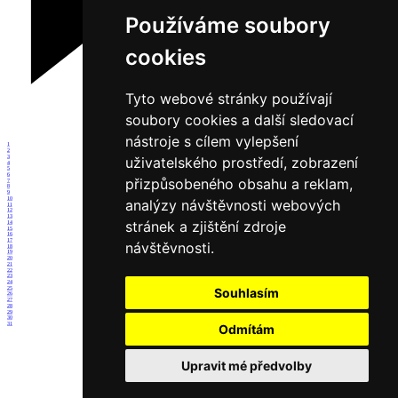
Používáme soubory
cookies
Tyto webové stránky používají
soubory cookies a další sledovací
nástroje s cílem vylepšení
1
2
3
uživatelského prostředí, zobrazení
4
5
6
přizpůsobeného obsahu a reklam,
7
8
9
10
analýzy návštěvnosti webových
11
12
13
stránek a zjištění zdroje
14
15
16
17
návštěvnosti.
18
19
20
21
22
23
24
25
Souhlasím
26
27
28
29
30
31
Odmítám
Upravit mé předvolby