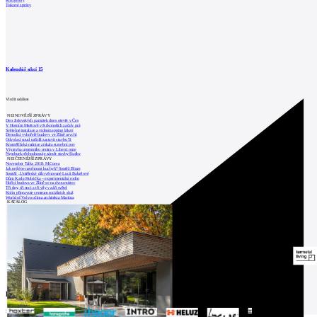
Rozhovory
Tiskové zprávy
Kalendář akcí
15
Vložit událost
NEJNOVĚJŠÍ ZPRÁVY
Den židovských památek dnes otevře v Čes
V Horním Maršově v Krkonoších začaly prá
Světelné instalace a videomapping lákají
Demolici vyhořelé budovy ve Zlíně urychl
Odvolací soud nařídil zastavit stavbu Tr
Kroměřížská radnice získala stavební pov
Výstavba urgentního centra v Liberci ome
Nymburk přehodnocuje záměr stavby školky
NEJČTENĚJŠÍ ZPRÁVY
November Talks 2018: M.Corea
Jak nejlépe navrhnout kuchyň? Soutěž Blum
Soutěž „Umělecké dílo věnované Lucii Bakešové
Dům Karla Hubáčka – experimentální rodin
Hořící budova ve Zlíně se na dvou místec
Tři dny, tři noci a tři vily v záři světel
Kolín připravuje centrum sociálních služ
World of Volvo očima architekta Martina
KATALOG
Partneři