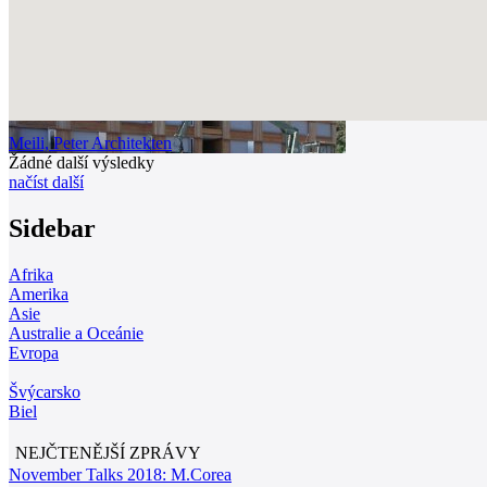
Meili, Peter Architekten
Žádné další výsledky
načíst další
Sidebar
Afrika
Amerika
Asie
Australie a Oceánie
Evropa
Švýcarsko
Biel
NEJČTENĚJŠÍ ZPRÁVY
November Talks 2018: M.Corea