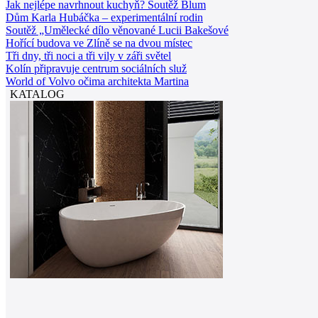
Jak nejlépe navrhnout kuchyň? Soutěž Blum
Dům Karla Hubáčka – experimentální rodin
Soutěž „Umělecké dílo věnované Lucii Bakešové
Hořící budova ve Zlíně se na dvou místec
Tři dny, tři noci a tři vily v záři světel
Kolín připravuje centrum sociálních služ
World of Volvo očima architekta Martina
KATALOG