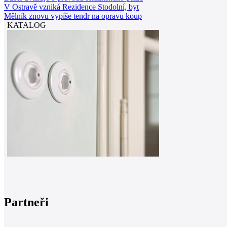
V Ostravě vzniká Rezidence Stodolní, byt
Mělník znovu vypíše tendr na opravu koup
KATALOG
Partneři