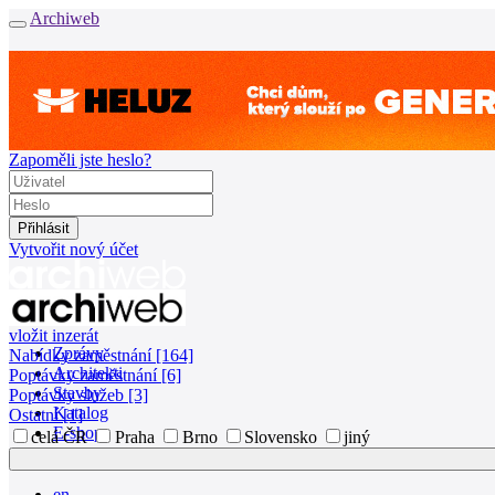
Archiweb
Zapoměli jste heslo?
Vytvořit nový účet
vložit inzerát
Zprávy
Nabídky zaměstnání [164]
Architekti
Poptávky zaměstnání [6]
Stavby
Poptávky služeb [3]
Katalog
Ostatní [1]
E-shop
celá ČR
Praha
Brno
Slovensko
jiný
Burza práce
164
en