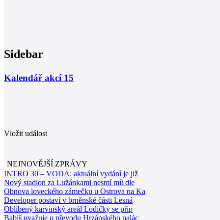
Sidebar
Kalendář akcí
15
Vložit událost
NEJNOVĚJŠÍ ZPRÁVY
INTRO 30 – VODA: aktuální vydání je již
Nový stadion za Lužánkami nesmí mít dle
Obnova loveckého zámečku u Ostrova na Ka
Developer postaví v brněnské části Lesná
Oblíbený karvinský areál Lodičky se přip
Babiš uvažuje o převodu Hrzánského palác