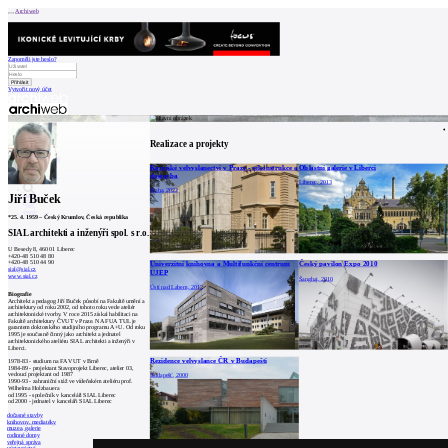
Archiweb
Zapoměli jste heslo?
Vytvořit nový účet
Zprávy
Architekti
Stavby
Realizace a projekty
Katalog
E-shop
Burza práce
146
Korejské velvyslanectví v Praze - rekonstrukce a
Oblastní galerie v Liberci
en
dostavba
Liberec, 2013
Praha, 2022
Jiří Buček
0
*
25. 4. 1959
–
Český Krumlov, Česká republika
SIAL architekti a inženýři spol. s r.o.
U Besedy 8, 460 01 Liberec
+420-48 510 48 80
+420-48 510 44 90
Univerzitní knihovna a Multifunkční centrum
Český pavilon Expo 2010
sial@sial.cz
UJEP
www.sial.cz
Šanghaj, 2010
Ústí nad Labem, 2012
Biografie
Architekt a pedagog Jiří Buček působí na Fakultě umění a
architektury od roku 2002, od tohoto roku vede ateliér
architektonické tvorby. V roce 2015 získal habilitaci na
Fakultě architektury ČVUT v Praze. NA FUA TUL je
garantem doktorského studijního programu A+U. Od roku
1995 je současně činný jako architekt a jednatel
architektonického ateliéru SIAL architekti a inženýři v
Liberci.
Rezidence velvyslance ČR v Budapešti
1978-83 - studium na FA VUT v Brně
1984-89 - projektant Stavoprojekt Liberec, atelier 03,
vedoucí projektant od 1987
Budapešť, 2000
1990-93 - zahraniční stáž ve vídeňském ateliéru prof.
Wilhelma Holzbauera
od 1995 - společník v kanceláři SIAL Liberec
od 2000 - jednatel v kanceláři SIAL Liberec
dočasné stavby
knihovny, mediatéky
muzea, galerie
rodinné domy
veřejná správa