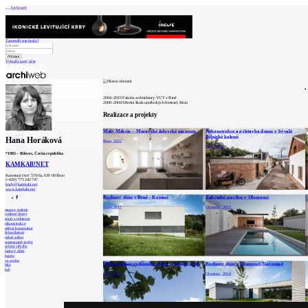
Archiweb
Zapoměli jste heslo?
Vytvořit nový účet
Zprávy
Architekti
Stavby
2004–2010 Fakulta architektury VUT v Brně
Katalog
2000–2004 Střední škola uměleckých řemesel, Brno
E-shop
Burza práce
146
Realizace a projekty
en
Malý Mehrin – Moravské židovské muzeum
Rekonstrukce a přístavba domu v bývalé
dělnické kolonii
Hana Horáková
Brno, 2022
Brno, 2020
0
*
1983
–
Bílovec, Česká republika
KAMKAB!NET
Kamenná čtvrť 570/6a, 639 00 Brno
(+420) 775 242 747
kudy@kamkabi.net
www.kamkabi.net
Rodinný dům v Brně - Komíně
Zahradní pavilon v Olomouci
Brno, 2017
Olomouc, 2015
muzea, galerie
rodinné domy
sport a rekreace
rekonstrukce
zděná konstrukce
železobeton
režné zdivo
samostatně stojící
zelená střecha
řadový dům
bazén
ve svahu
Rekonstrukce rodinného domu v Králově Poli
Rodinný dům v Olomouci-Slavoníně
bílá
krb
Brno, 2014
Olomouc, 2014