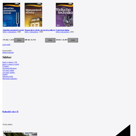
Akustika pozemních staveb
Mansardové střechy obytných podkroví
Vzduchotechnika
ERA vydavatelství
, 2009
ERA vydavatelství
, 2008
ERA vydavatelství
, 2005
175 Kč | 7,35 €
208 Kč | 8,74 €
264 Kč | 11,09 €
načíst další
0
komentářů
přidat komentář
Sidebar
Knihy vydané v ČR
Knihy vydané ve světě
Časopisy
Technická literatura
Výtvarné umění
Výtvarné potřeby
Ostatní
Nákupní košík
Obchodní podmínky
Kalendář akcí
15
Vložit událost
KATALOG