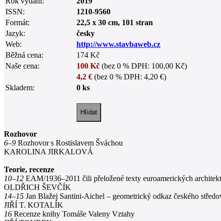
Rok vydání:
2019
ISSN:
1210-9560
Formát:
22,5 x 30 cm, 101 stran
Jazyk:
česky
Web:
http://www.stavbaweb.cz
Běžná cena:
174 Kč
Naše cena:
100 Kč
(bez 0 % DPH: 100,00 Kč)
4,2 €
(bez 0 % DPH: 4,20 €)
Skladem:
0 ks
Rozhovor
6–9
Rozhovor s Rostislavem Šváchou
KAROLINA JIRKALOVÁ
Teorie, recenze
10–12
EAM/1936–2011 čili přeložené texty euroamerických architekt
OLDŘICH ŠEVČÍK
14–15
Jan Blažej Santini-Aichel – geometrický odkaz českého střed
JIŘÍ T. KOTALÍK
16
Recenze knihy Tomáše Valeny Vztahy