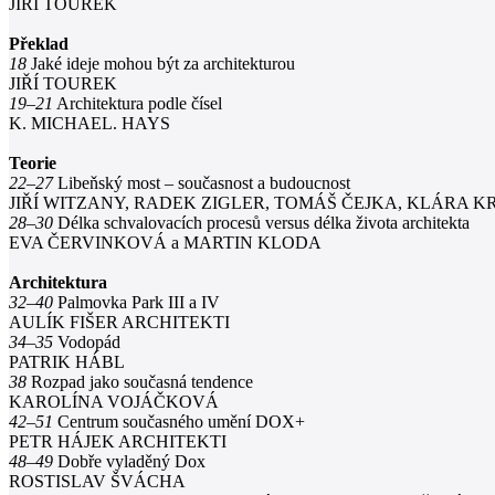
JIŘÍ TOUREK
Překlad
18
Jaké ideje mohou být za architekturou
JIŘÍ TOUREK
19–21
Architektura podle čísel
K. MICHAEL. HAYS
Teorie
22–27
Libeňský most – současnost a budoucnost
JIŘÍ WITZANY, RADEK ZIGLER, TOMÁŠ ČEJKA, KLÁRA 
28–30
Délka schvalovacích procesů versus délka života architekta
EVA ČERVINKOVÁ a MARTIN KLODA
Architektura
32–40
Palmovka Park III a IV
AULÍK FIŠER ARCHITEKTI
34–35
Vodopád
PATRIK HÁBL
38
Rozpad jako současná tendence
KAROLÍNA VOJÁČKOVÁ
42–51
Centrum současného umění DOX+
PETR HÁJEK ARCHITEKTI
48–49
Dobře vyladěný Dox
ROSTISLAV ŠVÁCHA