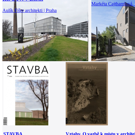
Markéta Cajthamlová
,
Aulík Fišer architekti | Praha
STAVBA
Vztahy. O vazbě k místu v archit