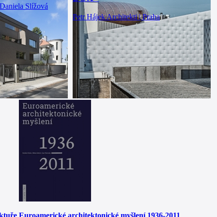
Daniela Slížová
Petr Hájek Architekti | Praha
ektuře
Euroamerické architektonické myšlení 1936-2011