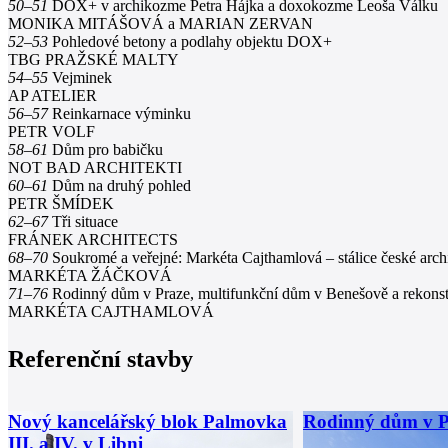
50–51
DOX+ v archikozme Petra Hájka a doxokozme Leoša Válku
MONIKA MITÁŠOVÁ a MARIAN ZERVAN
52–53
Pohledové betony a podlahy objektu DOX+
TBG PRAŽSKÉ MALTY
54–55
Vejminek
AP ATELIER
56–57
Reinkarnace výminku
PETR VOLF
58–61
Dům pro babičku
NOT BAD ARCHITEKTI
60–61
Dům na druhý pohled
PETR ŠMÍDEK
62–67
Tři situace
FRÁNEK ARCHITECTS
68–70
Soukromé a veřejné: Markéta Cajthamlová – stálice české arch
MARKÉTA ŽÁČKOVÁ
71–76
Rodinný dům v Praze, multifunkční dům v Benešově a rekonst
MARKÉTA CAJTHAMLOVÁ
Referenční stavby
Nový kancelářský blok Palmovka
Rodinný dům v P
III. a IV. v Libni