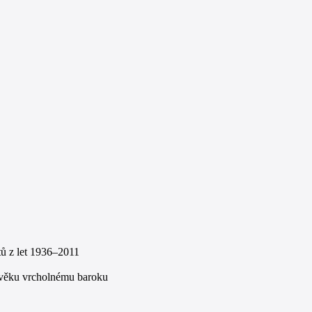
ů z let 1936–2011
ověku vrcholnému baroku