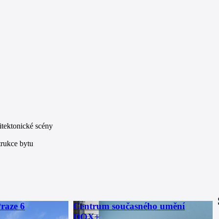
itektonické scény
rukce bytu
raze 6
Centrum současného umění
DOX+