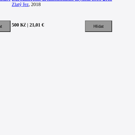
Zlatý řez
, 2018
500 Kč | 21,01 €