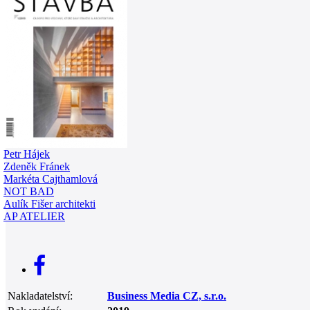
0
Petr Hájek
Zdeněk Fránek
Markéta Cajthamlová
NOT BAD
Aulík Fišer architekti
AP ATELIER
Nakladatelství:
Business Media CZ, s.r.o.