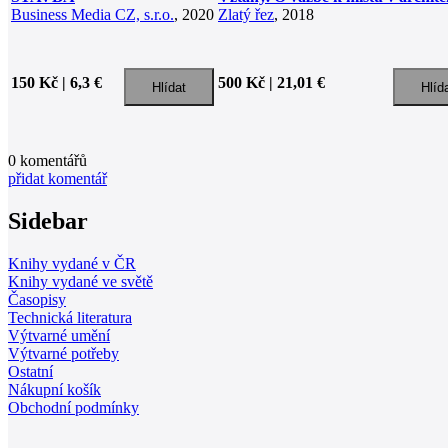
Business Media CZ, s.r.o.
, 2020
Zlatý řez
, 2018
150 Kč | 6,3 €
500 Kč | 21,01 €
0
komentářů
přidat komentář
Sidebar
Knihy vydané v ČR
Knihy vydané ve světě
Časopisy
Technická literatura
Výtvarné umění
Výtvarné potřeby
Ostatní
Nákupní košík
Obchodní podmínky