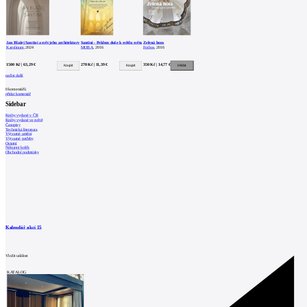
Jan Blažej Santini a svět jeho architektury
Santini - Peklem duše k světlu světa
Zelená hora
Karolinum
, 2024
MOBA
, 2016
Foibos
, 2016
1500 Kč | 63,29 €
270 Kč | 11,39 €
350 Kč | 14,77 €
načíst další
0
komentářů
přidat komentář
Sidebar
Knihy vydané v ČR
Knihy vydané ve světě
Časopisy
Technická literatura
Výtvarné umění
Výtvarné potřeby
Ostatní
Nákupní košík
Obchodní podmínky
Kalendář akcí
15
Vložit událost
KATALOG