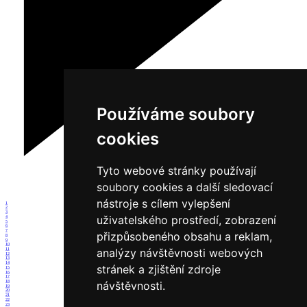
Používáme soubory
cookies
Tyto webové stránky používají
soubory cookies a další sledovací
nástroje s cílem vylepšení
1
2
3
uživatelského prostředí, zobrazení
4
5
6
7
přizpůsobeného obsahu a reklam,
8
9
10
analýzy návštěvnosti webových
11
12
13
14
stránek a zjištění zdroje
15
16
17
18
návštěvnosti.
19
20
21
22
23