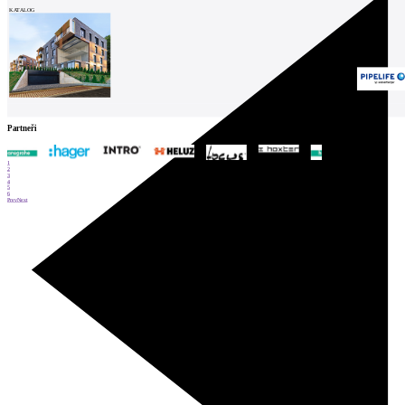
KATALOG
Partneři
1
2
3
4
5
6
Prev
Next