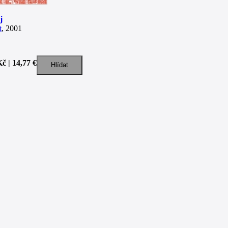
j
t
, 2001
č | 14,77 €