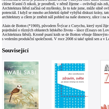
cítíme šťastní či nikoli, je prostředí, v němž žijeme – ovlivňují nás zd
Architektura štěstí začíná od myšlenky, že to kde jsme, může silně ov
potenciál. I když se mnoho architektů úplně vyhýbá diskuzi krásy, ta
architektury a cílem je změnit náš pohled na naše domovy, ulice i na 
Alain de Botton (*1969), původem Švýcar z Curychu, který nyní žije a 
pojednání o různých oblastech lidského života – lásce (Essays on Love,
Architektura štěstí). Kromě psaní knih se de Botton věnuje filmov
s vedením produkční společnosti. V roce 2008 si také splnil sen a v L
Související