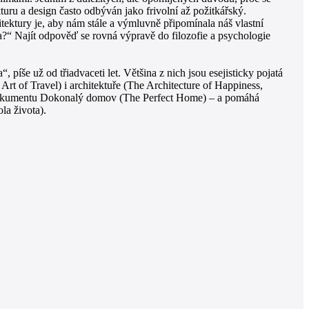
ekturu a design často odbýván jako frivolní až požitkářský.
itektury je, aby nám stále a výmluvně připomínala náš vlastní
va?“ Najít odpověď se rovná výpravě do filozofie a psychologie
íše už od třiadvaceti let. Většina z nich jsou esejisticky pojatá
Art of Travel) i architektuře (The Architecture of Happiness,
o dokumentu Dokonalý domov (The Perfect Home) – a pomáhá
la života).