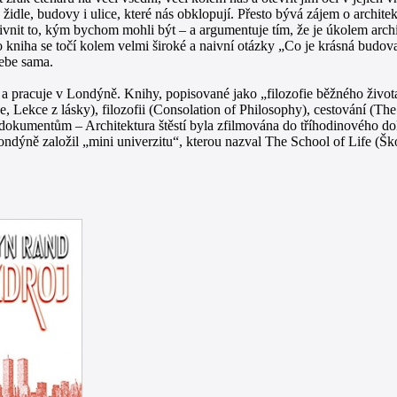
i, židle, budovy i ulice, které nás obklopují. Přesto bývá zájem o archit
livnit to, kým bychom mohli být – a argumentuje tím, že je úkolem arch
to kniha se točí kolem velmi široké a naivní otázky „Co je krásná budo
sebe sama.
pracuje v Londýně. Knihy, popisované jako „filozofie běžného života“, p
 Lekce z lásky), filozofii (Consolation of Philosophy), cestování (The 
ým dokumentům – Architektura štěstí byla zfilmována do tříhodinovéh
ondýně založil „mini univerzitu“, kterou nazval The School of Life (Ško