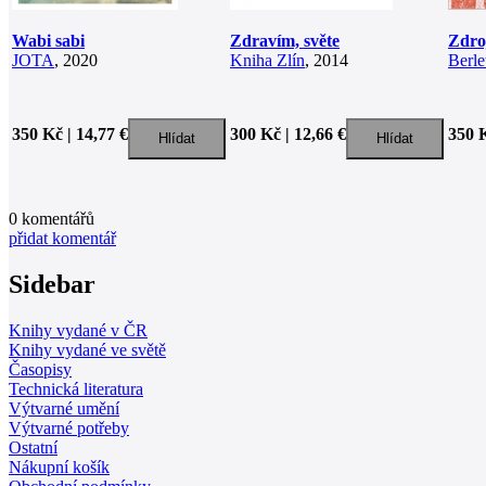
Wabi sabi
Zdravím, světe
Zdro
JOTA
, 2020
Kniha Zlín
, 2014
Berle
350 Kč | 14,77 €
300 Kč | 12,66 €
350 K
0
komentářů
přidat komentář
Sidebar
Knihy vydané v ČR
Knihy vydané ve světě
Časopisy
Technická literatura
Výtvarné umění
Výtvarné potřeby
Ostatní
Nákupní košík