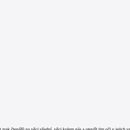
t zrak čtenářů na věci všední, věci kolem nás a otevŕít jim oči v jejic