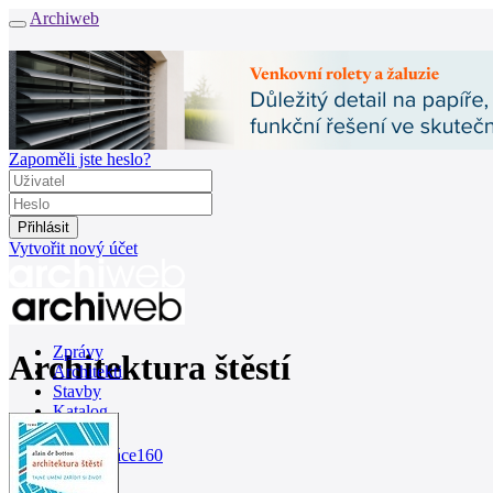
Archiweb
Zapoměli jste heslo?
Vytvořit nový účet
Zprávy
Architektura štěstí
Architekti
Stavby
Katalog
E-shop
Burza práce
160
en