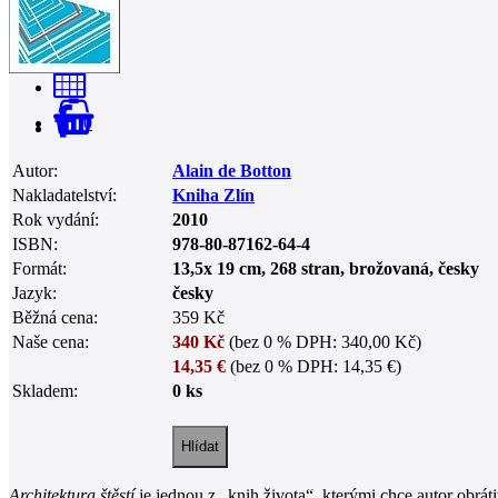
0
Autor:
Alain de Botton
Nakladatelství:
Kniha Zlín
Rok vydání:
2010
ISBN:
978-80-87162-64-4
Formát:
13,5x 19 cm, 268 stran, brožovaná, česky
Jazyk:
česky
Běžná cena:
359 Kč
Naše cena:
340 Kč
(bez 0 % DPH: 340,00 Kč)
14,35 €
(bez 0 % DPH: 14,35 €)
Skladem:
0 ks
Architektura štěstí
je jednou z „knih života“, kterými chce autor obráti