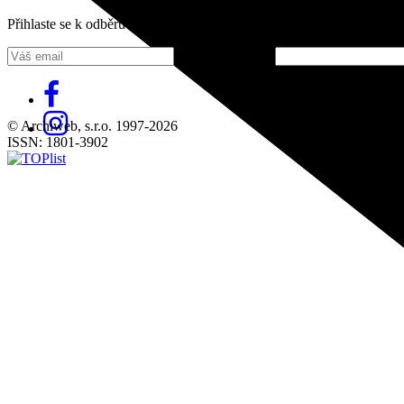
Přihlaste se k odběru našeho pravidelného týdenního newsletteru:
Fill in „nospam“
© Archiweb, s.r.o. 1997-2026
ISSN: 1801-3902