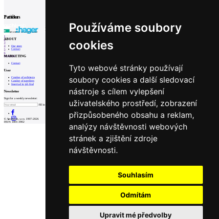
Partners
Patička
Používáme soubory
internet center of architecture
1
ABOUT
2
cookies
3
Our store
4
Contact
5
6
MARKETING
Prev
Next
Contact
Tyto webové stránky používají
User
soubory cookies a další sledovací
Catalog of architects
Catalog of suppliers
Insert ad to job find
nástroje s cílem vylepšení
Newsletter
Sign for a weekly newsletter:
uživatelského prostředí, zobrazení
Fill in „nospam“
přizpůsobeného obsahu a reklam,
© Archiweb, s.r.o. 1997-2026
ISSN: 1801-3902
analýzy návštěvnosti webových
stránek a zjištění zdroje
návštěvnosti.
Souhlasím
Odmítám
Upravit mé předvolby