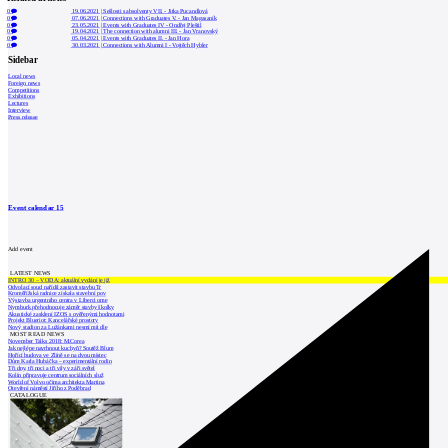
0
19.06.2021
|
Sešlosti s absolventy VII. - Jitka Pucandlová
0
07.06.2021
|
Connections with Graduates V. - Jan Magasaník
0
23.05.2021
|
Events with Graduates IV - Ondřej Pleštil
0
19.04.2021
|
The connection with alumni III. - Jan Vranovský
0
05.04.2021
|
Events with Graduates II. - Jan Hora
0
30.03.2021
|
Connections with Alumni I - Vojtěch Hybler
Sidebar
Local news
Foreign news
Competitions
Exhibitions
Lectures
Interview
Press release
Event calendar
15
Add event
LATEST NEWS
INTRO 30 – VODA: aktuální vydání je již
Odvolací soud nařídil zastavit stavbu Tr
Kroměřížská radnice získala stavební pov
Výstavba urgentního centra v Liberci ome
Nymburk přehodnocuje záměr stavby školky
Akustické zasklení IZOS s ověřenými hodnotami
Projekt Blueriot: Kancelářské prostory
Nový stadion za Lužánkami nesmí mít dle
MOST READ NEWS
November Talks 2018: M.Corea
Jak nejlépe navrhnout kuchyň? Soutěž Blum
Hořící budova ve Zlíně se na dvou místec
Dům Karla Hubáčka – experimentální rodin
Tři dny, tři noci a tři vily v záři světel
Kolín připravuje centrum sociálních služ
World of Volvo očima architekta Martina
Otevření náměstí Jiřího z Poděbrad
CATALOGUE