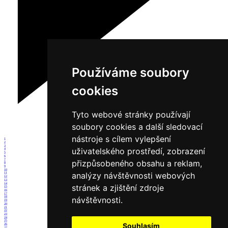
Používáme soubory
cookies
Tyto webové stránky používají
soubory cookies a další sledovací
nástroje s cílem vylepšení
1
2
3
uživatelského prostředí, zobrazení
4
5
6
7
přizpůsobeného obsahu a reklam,
8
9
10
analýzy návštěvnosti webových
11
12
13
14
stránek a zjištění zdroje
15
16
17
návštěvnosti.
18
19
20
21
22
23
24
25
Souhlasím
26
27