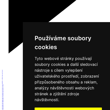
Používáme soubory
cookies
Tyto webové stránky používají
soubory cookies a další sledovací
nástroje s cílem vylepšení
1
2
3
uživatelského prostředí, zobrazení
4
5
6
7
přizpůsobeného obsahu a reklam,
8
9
10
analýzy návštěvnosti webových
11
12
13
14
stránek a zjištění zdroje
15
16
17
návštěvnosti.
18
19
20
21
22
23
24
25