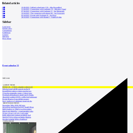
Related articles
0
19.06.2021
|
Sešlosti s absolventy VII. - Jitka Pucandlová
0
13.06.2021
|
Connections with Graduates VI. - Miroslav Chmel
0
07.06.2021
|
Connections with Graduates V. - Jan Magasaník
0
19.04.2021
|
The connection with alumni III. - Jan Vranovský
0
05.04.2021
|
Events with Graduates II. - Jan Hora
0
30.03.2021
|
Connections with Alumni I - Vojtěch Hybler
Sidebar
Local news
Foreign news
Competitions
Exhibitions
Lectures
Interview
Press release
Event calendar
15
Add event
LATEST NEWS
INTRO 30 – VODA: aktuální vydání je již
Odvolací soud nařídil zastavit stavbu Tr
Kroměřížská radnice získala stavební pov
Výstavba urgentního centra v Liberci ome
Nymburk přehodnocuje záměr stavby školky
Akustické zasklení IZOS s ověřenými hodnotami
Projekt Blueriot: Kancelářské prostory
Nový stadion za Lužánkami nesmí mít dle
MOST READ NEWS
November Talks 2018: M.Corea
Jak nejlépe navrhnout kuchyň? Soutěž Blum
Hořící budova ve Zlíně se na dvou místec
Dům Karla Hubáčka – experimentální rodin
Tři dny, tři noci a tři vily v záři světel
Kolín připravuje centrum sociálních služ
World of Volvo očima architekta Martina
Otevření náměstí Jiřího z Poděbrad
CATALOGUE