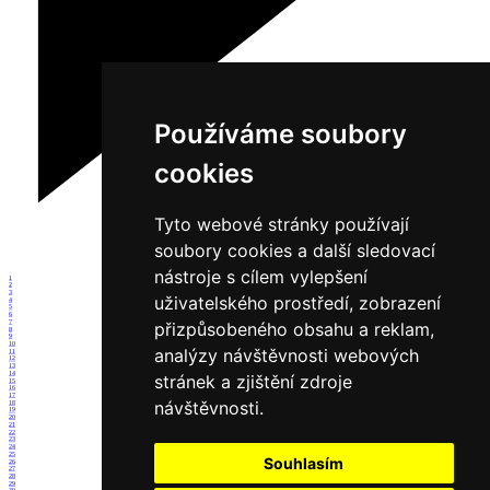
Používáme soubory
cookies
Tyto webové stránky používají
soubory cookies a další sledovací
nástroje s cílem vylepšení
1
2
3
uživatelského prostředí, zobrazení
4
5
6
7
přizpůsobeného obsahu a reklam,
8
9
10
analýzy návštěvnosti webových
11
12
13
14
stránek a zjištění zdroje
15
16
17
návštěvnosti.
18
19
20
21
22
23
24
25
Souhlasím
26
27
28
29