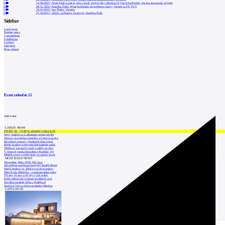
0
14.06.2023
|
Artist Šedá wants to give a book form to the collection of Czech bad habits, she has thousands of them
0
28.11.2022
|
Kateřina Šedá: What bad habits do architects have? - lecture at FA VUT
0
24.03.2019
|
Jan Šépka: Variants
0
21.04.2011
|
offcity_architects: lecture by Kateřina Šedá
Sidebar
Local news
Foreign news
Competitions
Exhibitions
Lectures
Interview
Press release
Event calendar
15
Add event
LATEST NEWS
INTRO 30 – VODA: aktuální vydání je již
Nový stadion za Lužánkami nesmí mít dle
Obnova loveckého zámečku u Ostrova na Ka
Developer postaví v brněnské části Lesná
Babiš uvažuje o převodu Hrzánského palác
Oblíbený karvinský areál Lodičky se přip
V Ostravě vzniká Rezidence Stodolní, byt
Mělník znovu vypíše tendr na opravu koup
MOST READ NEWS
November Talks 2018: M.Corea
Jak nejlépe navrhnout kuchyň? Soutěž Blum
Hořící budova ve Zlíně se na dvou místec
Dům Karla Hubáčka – experimentální rodin
Tři dny, tři noci a tři vily v záři světel
Kolín připravuje centrum sociálních služ
Otevření náměstí Jiřího z Poděbrad
World of Volvo očima architekta Martina
CATALOGUE