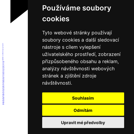
Používáme soubory
cookies
Tyto webové stránky používají
soubory cookies a další sledovací
1
nástroje s cílem vylepšení
2
3
4
5
uživatelského prostředí, zobrazení
6
7
8
přizpůsobeného obsahu a reklam,
9
10
11
12
analýzy návštěvnosti webových
13
14
15
stránek a zjištění zdroje
16
17
18
19
návštěvnosti.
20
21
22
23
24
25
26
27
Souhlasím
28
29
30
31
Odmítám
Upravit mé předvolby