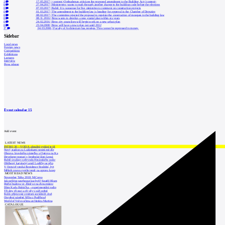
1
17.05.2017
|
<content>Ombudsman criticizes the proposed amendment to the Building Act</content>
0
27.04.2017
|
Ministerstvo wants to push through another change to the building code before the elections
0
07.03.2017
|
Babiš: It is nonsense for five ministries to comment on construction projects
0
01.03.2017
|
The amendment to the building law is heading for approval in the Chamber of Deputies
0
08.02.2017
|
The committee rejected the proposal to regulate the construction of mosques in the building law
0
08.11.2016
|
Brno wants to develop a new spatial plan within six years
0
24.02.2016
|
Brno city councilors will begin work on a new urban plan
0
23.04.2008
|
Brno will have a town plan not until 2012
17
04.03.2006
|
Faculty of Architecture has prestige. This cannot be expressed in money.
Sidebar
Local news
Foreign news
Competitions
Exhibitions
Lectures
Interview
Press release
Event calendar
15
Add event
LATEST NEWS
INTRO 30 – VODA: aktuální vydání je již
Nový stadion za Lužánkami nesmí mít dle
Obnova loveckého zámečku u Ostrova na Ka
Developer postaví v brněnské části Lesná
Babiš uvažuje o převodu Hrzánského palác
Oblíbený karvinský areál Lodičky se přip
V Ostravě vzniká Rezidence Stodolní, byt
Mělník znovu vypíše tendr na opravu koup
MOST READ NEWS
November Talks 2018: M.Corea
Jak nejlépe navrhnout kuchyň? Soutěž Blum
Hořící budova ve Zlíně se na dvou místec
Dům Karla Hubáčka – experimentální rodin
Tři dny, tři noci a tři vily v záři světel
Kolín připravuje centrum sociálních služ
Otevření náměstí Jiřího z Poděbrad
World of Volvo očima architekta Martina
CATALOGUE