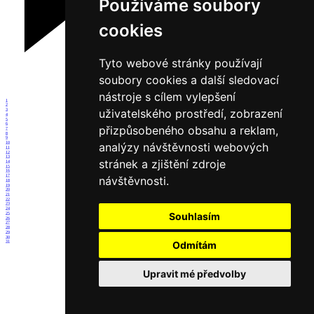
Používáme soubory
cookies
Tyto webové stránky používají
soubory cookies a další sledovací
nástroje s cílem vylepšení
1
2
uživatelského prostředí, zobrazení
3
4
5
6
přizpůsobeného obsahu a reklam,
7
8
9
10
analýzy návštěvnosti webových
11
12
13
stránek a zjištění zdroje
14
15
16
17
návštěvnosti.
18
19
20
21
22
23
24
Souhlasím
25
26
27
28
29
30
31
Odmítám
Upravit mé předvolby