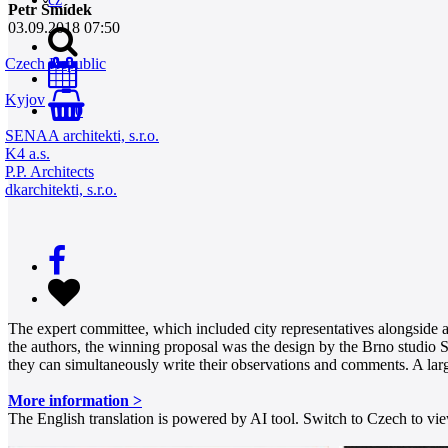
Petr Šmídek
03.09.2018 07:50
Czech Republic
Kyjov
0
SENAA architekti, s.r.o.
K4 a.s.
P.P. Architects
dkarchitekti, s.r.o.
The expert committee, which included city representatives alongside arc
the authors, the winning proposal was the design by the Brno studio 
they can simultaneously write their observations and comments. A lar
More information >
The English translation is powered by AI tool. Switch to Czech to view