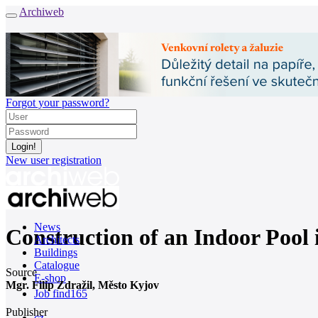
Archiweb
Forgot your password?
New user registration
News
Construction of an Indoor Pool 
Architects
Buildings
Catalogue
Source
E-shop
Mgr. Filip Zdražil, Město Kyjov
Job find
165
Publisher
cz