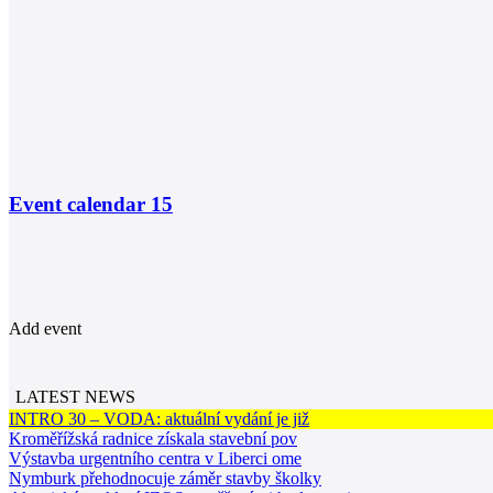
Event calendar
15
Add event
LATEST NEWS
INTRO 30 – VODA: aktuální vydání je již
Kroměřížská radnice získala stavební pov
Výstavba urgentního centra v Liberci ome
Nymburk přehodnocuje záměr stavby školky