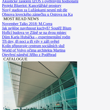
Akustické zasklení IZOS s ověřenými hodnotami
Projekt Blueriot: Kancelářské prostory
Nový stadion za Lužánkami nesmí mít dle
Obnova loveckého zámečku u Ostrova na Ka
MOST READ NEWS
November Talks 2018: M.Corea
Jak nejlépe navrhnout kuchyň? Soutěž Blum
Hořící budova ve Zlíně se na dvou místec
Dům Karla Hubáčka – experimentální rodin
Tři dny, tři noci a tři vily v záři světel
Kolín připravuje centrum sociálních služ
World of Volvo očima architekta Martina
Otevření náměstí Jiřího z Poděbrad
CATALOGUE