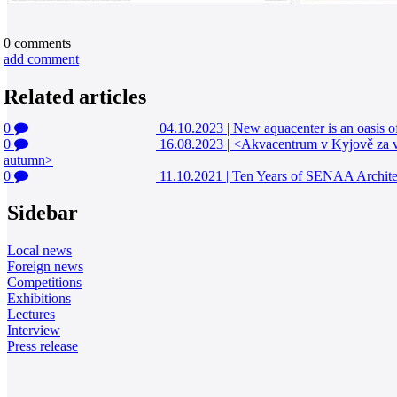
0
comments
add comment
Related articles
0
04.10.2023
|
New aquacenter is an oasis of
0
16.08.2023
|
<Akvacentrum v Kyjově za víc
autumn>
0
11.10.2021
|
Ten Years of SENAA Architect
Sidebar
Local news
Foreign news
Competitions
Exhibitions
Lectures
Interview
Press release