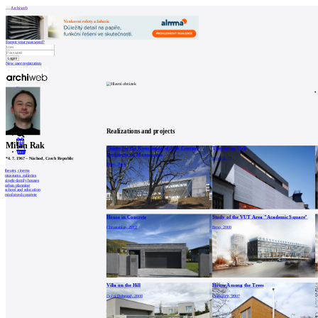
Archiweb
Forgot your password?
New user registration
News
Architects
Buildings
Catalogue
E-shop
Job find
146
cz
Realizations and projects
Milan Rak
Center for the Restoration of 20th Century
Theater on Orlí
0
Architectural Monuments
Brno, 2012
*
4. 7. 1967
–
Náchod, Czech Republic
Brno, 2014
theater, cinema
museums, galleries
single-family houses
urban planning
school and education
reinforced concrete
House in Concrete
Study of the VUT Area "Academic Square"
Chrustenice, 2012
Brno, 2008
Villa on the Hill
House Among the Trees
Dolní Dobrouč, 2008
Černožice, 2007