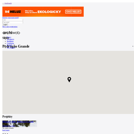
Archiweb
Forgot your password?
New user registration
News
Slider
Architects
Buildings
Catalogue
Pedrógão Grande
E-shop
Job find
157
cz
0
Projekty
Sloupový dům, Pedrogao Grande
Miguel Marcelino
No more results
load more