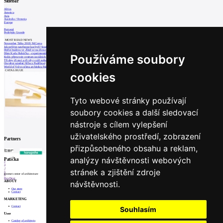
Sidebar
Africa
America
Asia
Australia / Oceania
Europe
Portugal
Pedrógão Grande
MOST READ NEWS
November Talks 2018: M.Corea
Jak nejlépe navrhnout kuchyň? Soutěž Blum
Hořící budova ve Zlíně se na dvou místec
Dům Karla Hubáčka – experimentální rodin
Používáme soubory
Kolín připravuje centrum sociálních služ
Tři dny, tři noci a tři vily v záři světel
Otevření náměstí Jiřího z Poděbrad
World of Volvo očima architekta Martina
CATALOGUE
cookies
Tyto webové stránky používají
soubory cookies a další sledovací
nástroje s cílem vylepšení
uživatelského prostředí, zobrazení
Partners
přizpůsobeného obsahu a reklam,
analýzy návštěvnosti webových
1
Patička
2
3
4
stránek a zjištění zdroje
5
internet center of architecture
6
Prev
Next
návštěvnosti.
ABOUT
Our store
Contact
MARKETING
Contact
Souhlasím
User
Catalog of architects