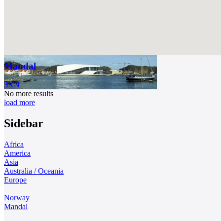
Mandal
3XN
No more results
load more
Sidebar
Africa
America
Asia
Australia / Oceania
Europe
Norway
Mandal