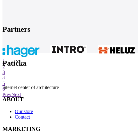
Partners
1
Patička
2
3
4
5
internet center of architecture
6
Prev
Next
ABOUT
Our store
Contact
MARKETING