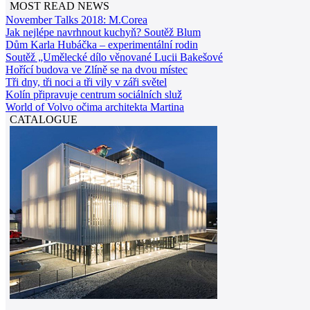
MOST READ NEWS
November Talks 2018: M.Corea
Jak nejlépe navrhnout kuchyň? Soutěž Blum
Dům Karla Hubáčka – experimentální rodin
Soutěž „Umělecké dílo věnované Lucii Bakešové
Hořící budova ve Zlíně se na dvou místec
Tři dny, tři noci a tři vily v záři světel
Kolín připravuje centrum sociálních služ
World of Volvo očima architekta Martina
CATALOGUE