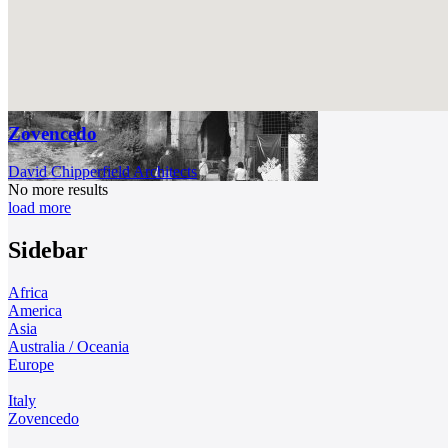
Zovencedo
David Chipperfield Architects
No more results
load more
Sidebar
Africa
America
Asia
Australia / Oceania
Europe
Italy
Zovencedo