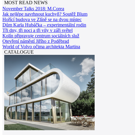
MOST READ NEWS
November Talks 2018: M.Corea
Jak nejlépe navrhnout kuchyň? Soutěž Blum
Hořící budova ve Zlíně se na dvou místec
Dům Karla Hubáčka – experimentální rodin
Tři dny, tři noci a tři vily v záři světel
Kolín připravuje centrum sociálních služ
Otevření náměstí Jiřího z Poděbrad
World of Volvo očima architekta Martina
CATALOGUE