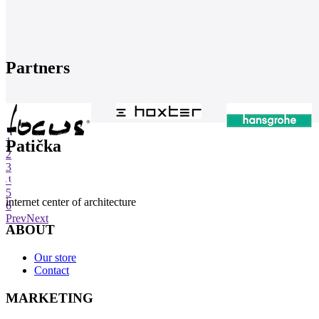
Partners
1
Patička
2
3
4
5
internet center of architecture
6
Prev
Next
ABOUT
Our store
Contact
MARKETING