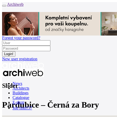
Archiweb
Forgot your password?
New user registration
News
Slider
Architects
Buildings
Catalogue
Pardubice – Černá za Bory
E-shop
Job find
157
cz