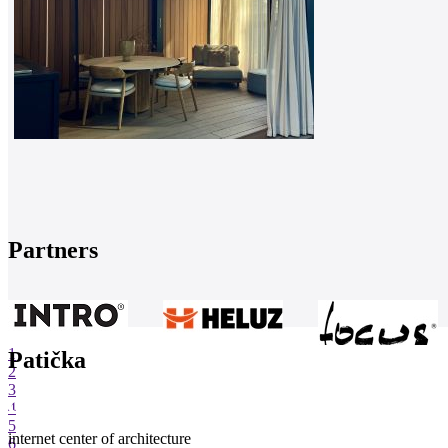
Partners
1
Patička
2
3
4
5
internet center of architecture
6