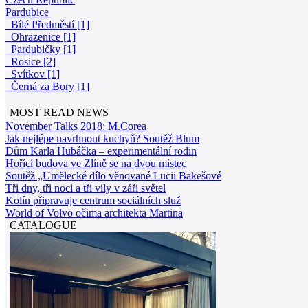
Pardubice
Bílé Předměstí [1]
Ohrazenice [1]
Pardubičky [1]
Rosice [2]
Svítkov [1]
Černá za Bory [1]
MOST READ NEWS
November Talks 2018: M.Corea
Jak nejlépe navrhnout kuchyň? Soutěž Blum
Dům Karla Hubáčka – experimentální rodin
Hořící budova ve Zlíně se na dvou místec
Soutěž „Umělecké dílo věnované Lucii Bakešové
Tři dny, tři noci a tři vily v záři světel
Kolín připravuje centrum sociálních služ
World of Volvo očima architekta Martina
CATALOGUE