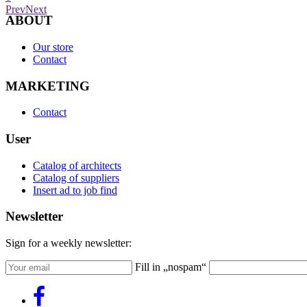
Prev
Next
ABOUT
Our store
Contact
MARKETING
Contact
User
Catalog of architects
Catalog of suppliers
Insert ad to job find
Newsletter
Sign for a weekly newsletter:
Fill in „nospam“