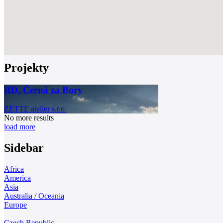
Projekty
RD, Černá za Bory
ZETTE atelier s.r.o.
No more results
load more
Sidebar
Africa
America
Asia
Australia / Oceania
Europe
Czech Republic