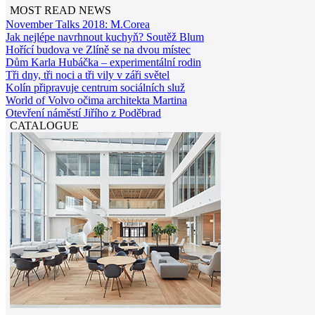
MOST READ NEWS
November Talks 2018: M.Corea
Jak nejlépe navrhnout kuchyň? Soutěž Blum
Hořící budova ve Zlíně se na dvou místec
Dům Karla Hubáčka – experimentální rodin
Tři dny, tři noci a tři vily v záři světel
Kolín připravuje centrum sociálních služ
World of Volvo očima architekta Martina
Otevření náměstí Jiřího z Poděbrad
CATALOGUE