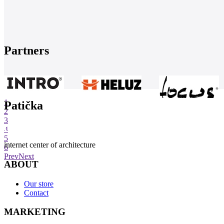
Partners
1
Patička
2
3
4
5
internet center of architecture
6
Prev
Next
ABOUT
Our store
Contact
MARKETING