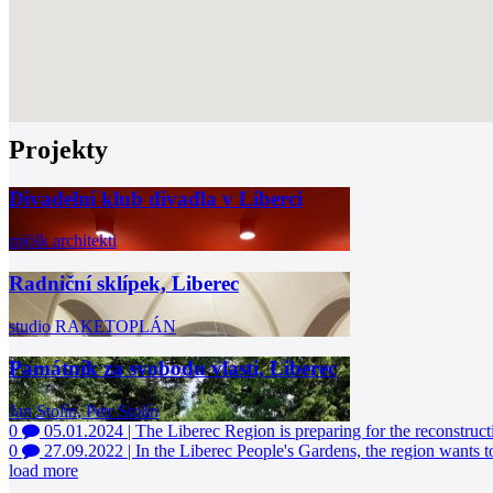
Projekty
Divadelní klub divadla v Liberci
mjölk architekti
Radniční sklípek, Liberec
studio RAKETOPLÁN
Památník za svobodu vlasti, Liberec
Jan Stolín
,
Petr Stolín
0
05.01.2024
|
The Liberec Region is preparing for the reconstructi
0
27.09.2022
|
In the Liberec People's Gardens, the region wants 
load more