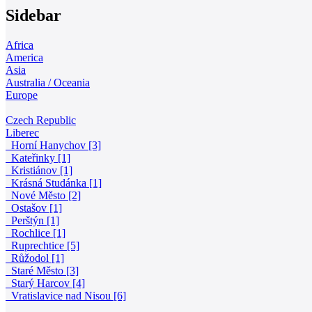
Sidebar
Africa
America
Asia
Australia / Oceania
Europe
Czech Republic
Liberec
Horní Hanychov [3]
Kateřinky [1]
Kristiánov [1]
Krásná Studánka [1]
Nové Město [2]
Ostašov [1]
Perštýn [1]
Rochlice [1]
Ruprechtice [5]
Růžodol [1]
Staré Město [3]
Starý Harcov [4]
Vratislavice nad Nisou [6]