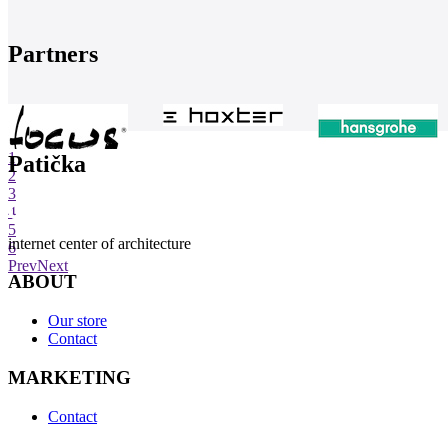
Partners
1
Patička
2
3
4
5
internet center of architecture
6
Prev
Next
ABOUT
Our store
Contact
MARKETING
Contact