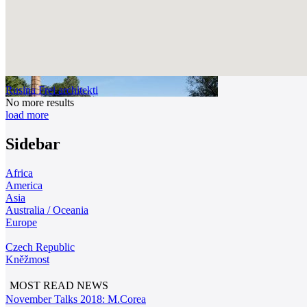
Rusina Frei architekti
No more results
load more
Sidebar
Africa
America
Asia
Australia / Oceania
Europe
Czech Republic
Kněžmost
MOST READ NEWS
November Talks 2018: M.Corea