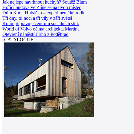
Jak nejlépe navrhnout kuchyň? Soutěž Blum
Hořící budova ve Zlíně se na dvou místec
Dům Karla Hubáčka – experimentální rodin
Tři dny, tři noci a tři vily v záři světel
Kolín připravuje centrum sociálních služ
World of Volvo očima architekta Martina
Otevření náměstí Jiřího z Poděbrad
CATALOGUE