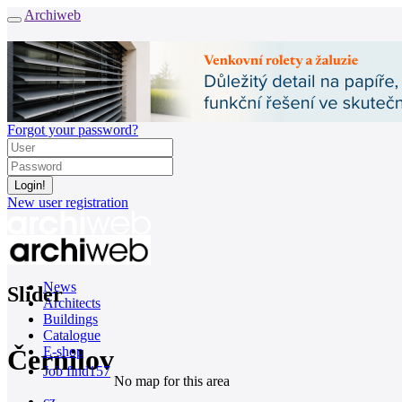
Archiweb
Forgot your password?
New user registration
News
Slider
Architects
Buildings
Catalogue
Černilov
E-shop
Job find
157
No map for this area
cz