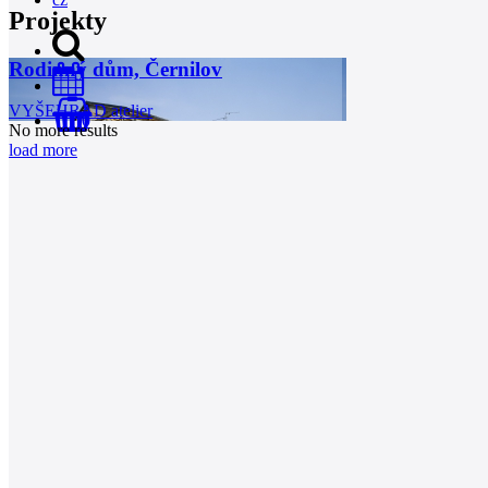
Projekty
Rodinný dům, Černilov
VYŠEHRAD atelier
0
No more results
load more