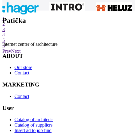
1
Patička
2
3
4
5
internet center of architecture
6
Prev
Next
ABOUT
Our store
Contact
MARKETING
Contact
User
Catalog of architects
Catalog of suppliers
Insert ad to job find