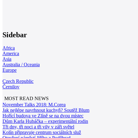
Sidebar
Africa
America
Asia
Australia / Oceania
Europe
Czech Republic
Černilov
MOST READ NEWS
November Talks 2018: M.Corea
Jak nejlépe navrhnout kuchyň? Soutěž Blum
Hořící budova ve Zlíně se na dvou místec
Dům Karla Hubáčka – experimentální rodin
Tři dny, tři noci a tři vily v záři světel
Kolín připravuje centrum sociálních služ
Otevření náměstí Jiřího z Poděbrad