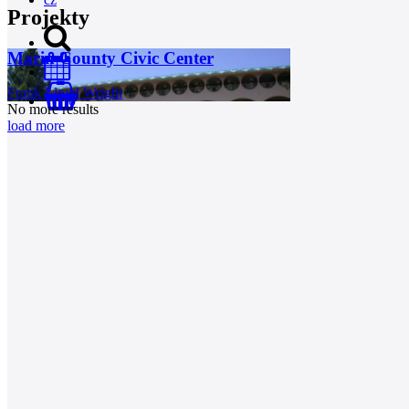
Projekty
Marin County Civic Center
Frank Lloyd Wright
0
No more results
load more