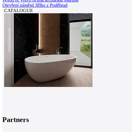
Otevření náměstí Jiřího z Poděbrad
CATALOGUE
Partners