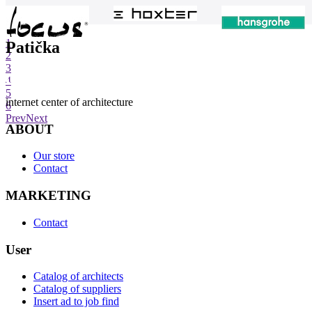
1
Patička
2
3
4
5
internet center of architecture
6
Prev
Next
ABOUT
Our store
Contact
MARKETING
Contact
User
Catalog of architects
Catalog of suppliers
Insert ad to job find