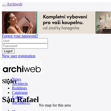
Archiweb
Forgot your password?
New user registration
News
Slider
Architects
Buildings
Catalogue
San Rafael
E-shop
Job find
157
No map for this area
cz