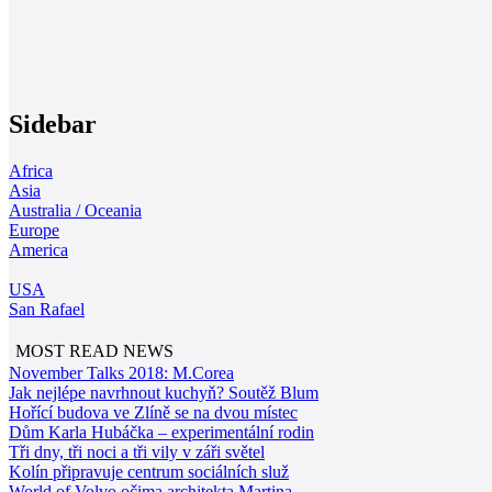
Sidebar
Africa
Asia
Australia / Oceania
Europe
America
USA
San Rafael
MOST READ NEWS
November Talks 2018: M.Corea
Jak nejlépe navrhnout kuchyň? Soutěž Blum
Hořící budova ve Zlíně se na dvou místec
Dům Karla Hubáčka – experimentální rodin
Tři dny, tři noci a tři vily v záři světel
Kolín připravuje centrum sociálních služ
World of Volvo očima architekta Martina