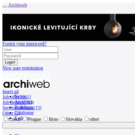
Archiweb
Forgot your password?
New user registration
Insert ad
News
Job offer [161]
Architects
Job demand [6]
Buildings
Services demand [3]
Catalogue
Other [1]
E-shop
Czech
Prague
Brno
Slovakia
other
Job find
162
cz