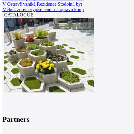
V Ostravě vzniká Rezidence Stodolní, byt
Mělník znovu vypíše tendr na opravu koup
CATALOGUE
Partners