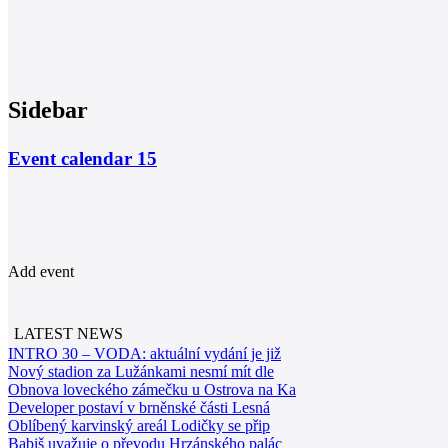
Sidebar
Event calendar
15
Add event
LATEST NEWS
INTRO 30 – VODA: aktuální vydání je již
Nový stadion za Lužánkami nesmí mít dle
Obnova loveckého zámečku u Ostrova na Ka
Developer postaví v brněnské části Lesná
Oblíbený karvinský areál Lodičky se přip
Babiš uvažuje o převodu Hrzánského palác