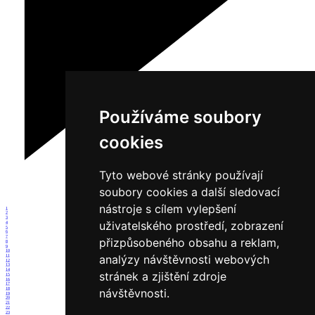
Používáme soubory
cookies
Tyto webové stránky používají
soubory cookies a další sledovací
nástroje s cílem vylepšení
1
2
3
uživatelského prostředí, zobrazení
4
5
6
7
přizpůsobeného obsahu a reklam,
8
9
10
analýzy návštěvnosti webových
11
12
13
14
stránek a zjištění zdroje
15
16
17
18
návštěvnosti.
19
20
21
22
23