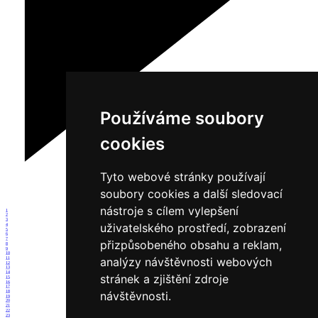
Používáme soubory
cookies
Tyto webové stránky používají
soubory cookies a další sledovací
nástroje s cílem vylepšení
1
2
3
uživatelského prostředí, zobrazení
4
5
6
7
přizpůsobeného obsahu a reklam,
8
9
10
analýzy návštěvnosti webových
11
12
13
14
stránek a zjištění zdroje
15
16
17
18
návštěvnosti.
19
20
21
22
23