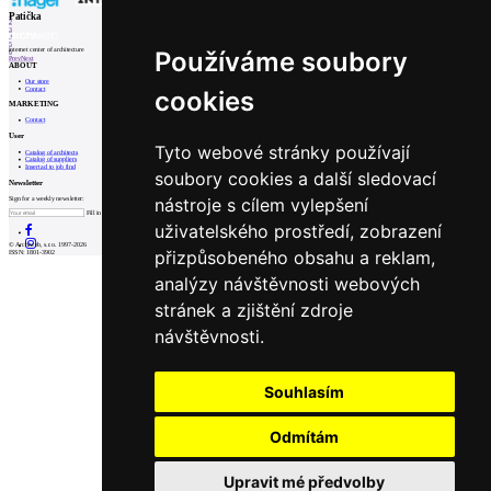
1
Patička
2
3
4
5
internet center of architecture
Používáme soubory
6
Prev
Next
ABOUT
Our store
Contact
cookies
MARKETING
Contact
User
Tyto webové stránky používají
Catalog of architects
Catalog of suppliers
Insert ad to job find
soubory cookies a další sledovací
Newsletter
nástroje s cílem vylepšení
Sign for a weekly newsletter:
Fill in „nospam“
uživatelského prostředí, zobrazení
© Archiweb, s.r.o. 1997-2026
přizpůsobeného obsahu a reklam,
ISSN: 1801-3902
analýzy návštěvnosti webových
stránek a zjištění zdroje
návštěvnosti.
Souhlasím
Odmítám
Upravit mé předvolby