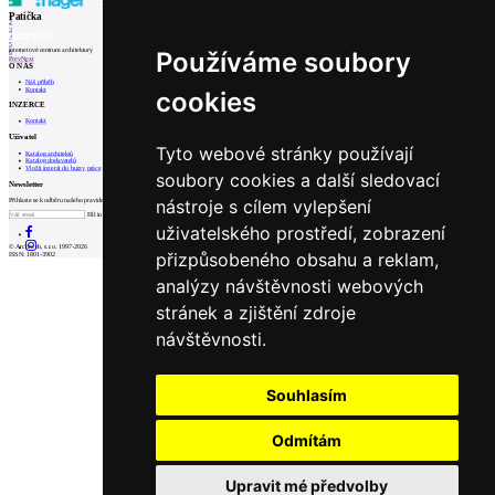
1
Patička
2
3
4
5
internetové centrum architektury
Používáme soubory
6
Prev
Next
O NÁS
Náš příběh
Kontakt
cookies
INZERCE
Kontakt
Uživatel
Tyto webové stránky používají
Katalog architektů
Katalog dodavatelů
Vložit inzerát do burzy práce
soubory cookies a další sledovací
Newsletter
nástroje s cílem vylepšení
Přihlaste se k odběru našeho pravidelného týdenního newsletteru:
Fill in „nospam“
uživatelského prostředí, zobrazení
© Archiweb, s.r.o. 1997-2026
přizpůsobeného obsahu a reklam,
ISSN: 1801-3902
analýzy návštěvnosti webových
stránek a zjištění zdroje
návštěvnosti.
Souhlasím
Odmítám
Upravit mé předvolby