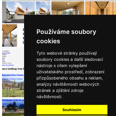
Catalog
of
suppliers
Insert
ad to
job
find
Používáme soubory
Newsletter
cookies
Sign for a weekly newsletter:
1
comment
Tyto webové stránky používají
add comment
Subject
Author
Fill in „nospam“
soubory cookies a další sledovací
Date
Líbí
Ivana
23.02.17 12:22
nástroje s cílem vylepšení
show all comments
more buildings from
Kamil Mrva Architects
uživatelského prostředí, zobrazení
Relaxation Object Čeladná
<translation>Pavillon of optical optics in
Social background parking lot
přizpůsobeného obsahu a reklam,
Kopřivnice</translation>
Kamil Mrva Architects | Čeladná
Kamil Mrva Architects | Trojanovice
Kamil Mrva Architects | Kopřivnice
analýzy návštěvnosti webových
© Archiweb, s.r.o. 1997-2026
ISSN: 1801-3902
stránek a zjištění zdroje
návštěvnosti.
load more
Revitalization of the city center of Kopřivnice
Kamil Mrva Architects | Kopřivnice
Partners
Souhlasím